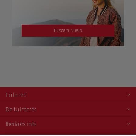
Busca tu vuelo
En la red
De tu interés
Iberia es más