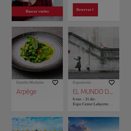
Reservar
Buscar vuelos
Estrella Michelin
Exposición
Arpège
EL MUNDO DE BANKSY: POST
6 ene.
-
31 dic.
Expo Center Lafayette Drouot