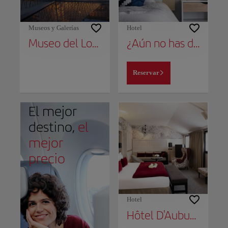
Museos y Galerías
Hotel
Museo del Louvre
¿Aún no has decidido dónde alojarte?
Reservar
El mejor
destino,
el
mejor
precio
Hotel
Hôtel D'Aubusson