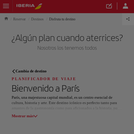
Reservar
Destinos
Disfruta tu destino
¿Algún plan cuando aterrices?
Nosotros los tenemos todos
PLANIFICADOR DE VIAJE
Cambia de destino
Descubre tu próximo destino
PLANIFICADOR DE VIAJE
Bienvenido a
París
París, una majestuosa capital mundial, es un centro esencial de
cultura, historia y arte. Este destino icónico es perfecto tanto para
amantes de la gastronomía como para aficionados a la historia, pues
Nuestros destinos
ofrece museos de renombre mundial e impresionantes monumentos
Mostrar lista
Mostrar más
arquitectónicos en cada esquina.
Visite el Museo del Louvre, de clase mundial, para contemplar obras
Todas las áreas
Europa
América del Sur
Norteaméri