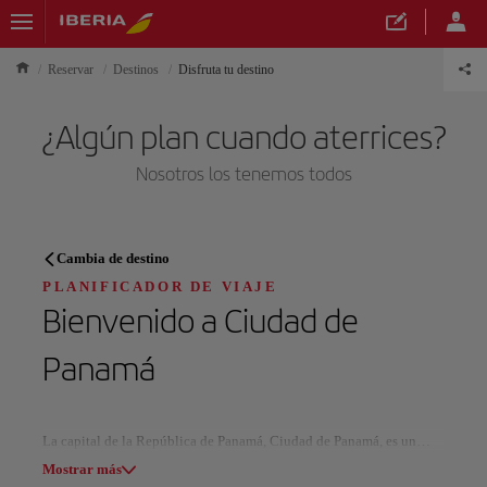
Reservar
Destinos
Disfruta tu destino
¿Algún plan cuando aterrices?
Nosotros los tenemos todos
PLANIFICADOR DE VIAJE
Cambia de destino
Descubre tu próximo destino
PLANIFICADOR DE VIAJE
Bienvenido a
Ciudad de
Panamá
Nuestros destinos
Mostrar lista
La capital de la República de Panamá, Ciudad de Panamá, es un
dinámico centro urbano que amalgama historia y modernidad. Su
Mostrar más
Todas las áreas
Europa
América del Sur
Norteaméri
nombre, que significa "abundancia de peces", se origina en una