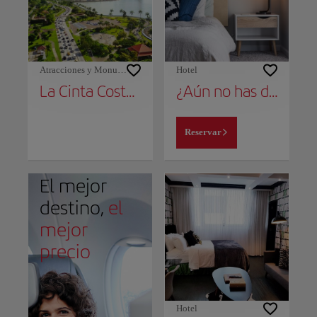
Atracciones y Monumentos
Hotel
La Cinta Costera
¿Aún no has decidido dónde alojarte?
Reservar
El mejor
destino,
el
mejor
precio
Hotel