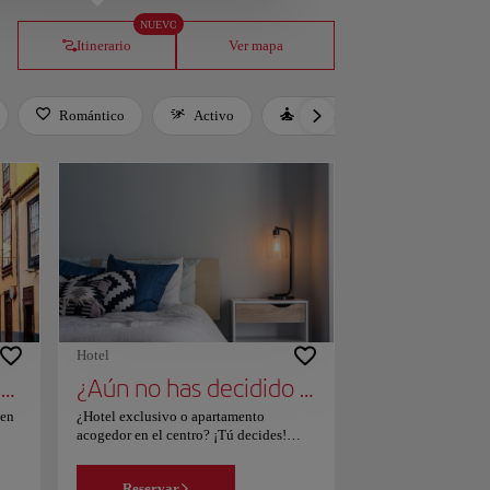
NUEVO
Itinerario
Ver mapa
Romántico
Activo
Relax
Cultura
Hotel
San Cristóbal de la Laguna
¿Aún no has decidido dónde alojarte?
 en
¿Hotel exclusivo o apartamento
acogedor en el centro? ¡Tú decides!
Echa un vistazo a nuestra página, filtra
según tus intereses y escoge el lugar que
Reservar