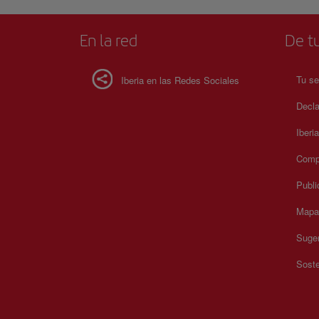
En la red
De tu
Tu se
Iberia en las Redes Sociales
Decla
Iberi
Compr
Publi
Mapa 
Suger
Soste