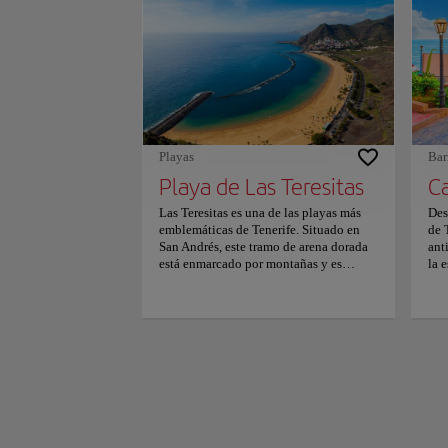
pra
hay
and
San
Lag
es 
par
han
per
Playas
Bar
Playa de Las Teresitas
Ca
Las Teresitas es una de las playas más
Des
emblemáticas de Tenerife. Situado en
de 
San Andrés, este tramo de arena dorada
ant
está enmarcado por montañas y es
la 
conocido por sus aguas cristalinas y
(La
numerosas palmeras. El mar permanece
Can
en calma gracias a los diques instalados,
pas
que crean un lugar ideal para que las
dur
familias se relajen y paseen por la orilla.
emb
La playa está equipada con todas las
nue
comodidades necesarias, incluidas
rep
duchas, seguridad y elementos de
gua
accesibilidad para personas con
Bas
discapacidades. Después de disfrutar del
Can