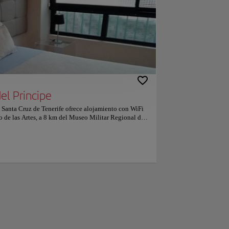
el Principe
 Santa Cruz de Tenerife ofrece alojamiento con WiFi
io de las Artes, a 8 km del Museo Militar Regional de
unicipal de Bellas Artes. El apartamento se
oro Rodríguez López. Este apartamento cuenta con
e pantalla plana, zona de estar y baño con ducha. El
 y ropa de cama por un suplemento. El Apartamento
 km del auditorio de Tenerife y a 2,8 km del recinto
enerife Norte es el más cercano y está a 15 km. A las
e han puesto un 9.8 para viajes de dos personas.