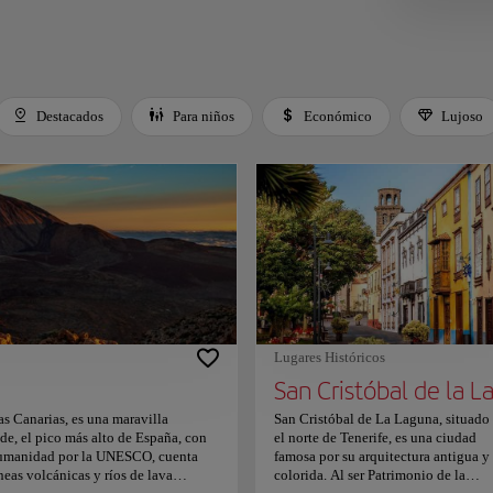
Destacados
Para niños
Económico
Lujoso
 Space or Enter to toggle a filter. Press Tab to leave the filter bar.
Lugares Históricos
as Canarias, es una maravilla
San Cristóbal de La Laguna, situado
e, el pico más alto de España, con
el norte de Tenerife, es una ciudad
 Humanidad por la UNESCO, cuenta
famosa por su arquitectura antigua y
neas volcánicas y ríos de lava
colorida. Al ser Patrimonio de la