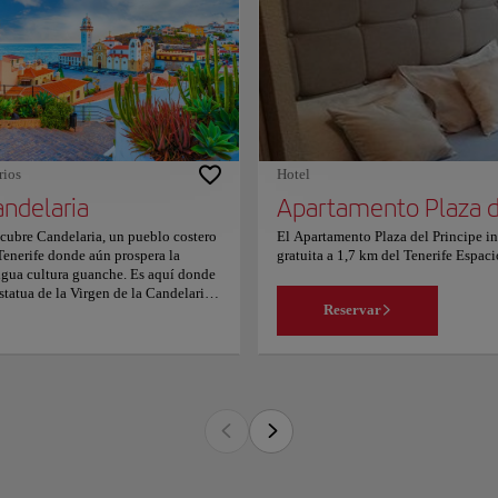
cticar senderismo y snorkel. También
 jardín. El Luxury Apartment Beach
 Mountain se encuentra a 13 km de
ta Cruz de Tenerife y a 23 km de La
una. El aeropuerto de Tenerife Norte
el más cercano y está a 26 km. A las
ejas les encanta la ubicación — Le
 puesto un 8.0 para viajes de dos
sonas.
rios
Hotel
ndelaria
Apartamento Plaza d
cubre Candelaria, un pueblo costero
El Apartamento Plaza del Principe in
Tenerife donde aún prospera la
gratuita a 1,7 km del Tenerife Espac
igua cultura guanche. Es aquí donde
Canarias y a 200 metros del Museo M
estatua de la Virgen de la Candelaria
encuentra a 4 km del estadio Heliod
Reservar
 Morenita), patrona de las Islas
cocina con microondas y nevera, TV d
arias, fue encontrada por dos
establecimiento proporciona toallas
tores guanches en una cueva natural
Plaza del Principe se encuentra a 2,2
ante una tormenta. No te pierdas el
ferial de Tenerife. El aeropuerto de T
lemático monumento en honor a los
parejas les encanta la ubicación — L
ve menceyes de Tenerife, que
resentan a los últimos gobernantes
nches. Visita la impresionante
ílica de Nuestra Señora de la
delaria, un tesoro cultural, junto con