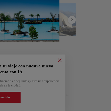
Mostrar
lista
a tu viaje con nuestra nueva
enta con IA
tinerario en segundos y crea una experiencia
orra
da en la ciudad.
personalizado según tus intereses y la duración de tu
Andorra la Vella
tendido
Andorra