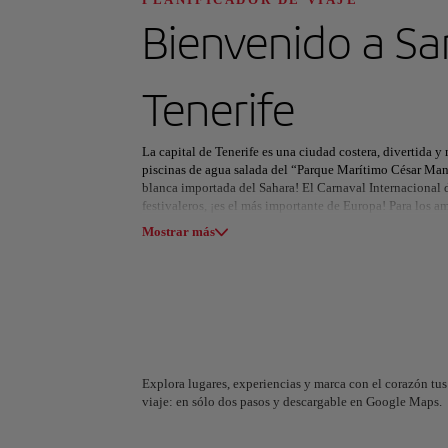
Descubre tu pró
Bienvenido a
Sa
Tenerife
Todas las áreas
Europa
América del Su
La capital de Tenerife es una ciudad costera, divertida 
piscinas de agua salada del “Parque Marítimo César Manri
blanca importada del Sahara! El Carnaval Internacional d
festivaleros, ¡es el más importante de Europa! Para los 
Biosfera, perfecta para realizar las mejores rutas. Otros 
Mostrar más
el mercado de Nuestra Señora de África.
A Coruña
Alicant
Explora lugares, experiencias y marca con el corazón tus 
España
España
viaje: en sólo dos pasos y descargable en Google Maps.