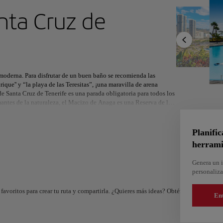
ximo destino
nta Cruz de
r
Norteamérica
África
Asia
y moderna. Para disfrutar de un buen baño se recomienda las
que'' y “la playa de las Teresitas”, ¡una maravilla de arena
e Santa Cruz de Tenerife es una parada obligatoria para todos los
amantes de la naturaleza, el Macizo de Anaga es una Reserva de la
puntos de interés son el Auditorio de Tenerife, el Puerto Marítimo y
Planific
herrami
Genera un i
And
personaliza
Almería
e
España
favoritos para crear tu ruta y compartirla. ¿Quieres más ideas? Obtén un itinerario 
En