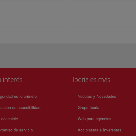
 interés
Iberia es más
guridad es lo primero
Noticias y Novedades
ración de accesibilidad
Grupo Iberia
a accesible
Web para agencias
omiso de servicio
Accionistas e Inversores