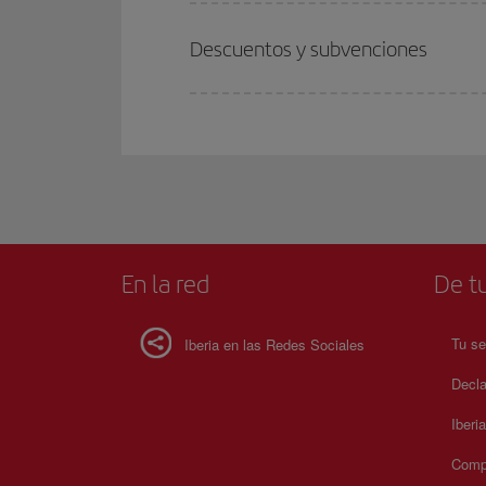
Descuentos y subvenciones
En la red
De tu
Tu se
Iberia en las Redes Sociales
Decla
Iberi
Compr