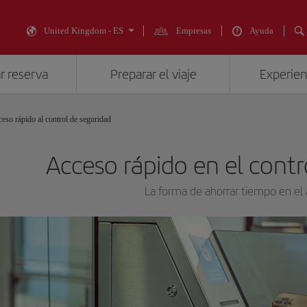
United Kingdom - ES
Empresas
Ayuda
r reserva
Preparar el viaje
Experienc
eso rápido al control de seguridad
Acceso rápido en el contr
La forma de ahorrar tiempo en el