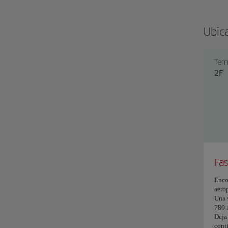
Ubic
Fas
Enco
aero
Una 
780 
Deja
conti