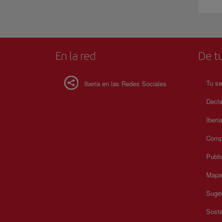
En la red
De tu
Tu se
Iberia en las Redes Sociales
Decla
Iberi
Compr
Publi
Mapa 
Suger
Soste