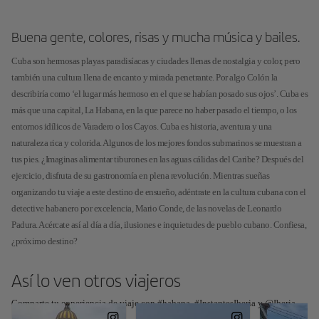
Buena gente, colores, risas y mucha música y bailes.
Cuba son hermosas playas paradisíacas y ciudades llenas de nostalgia y color, pero
también una cultura llena de encanto y mirada penetrante. Por algo Colón la
describiría como ‘el lugar más hermoso en el que se habían posado sus ojos’. Cuba es
más que una capital, La Habana, en la que parece no haber pasado el tiempo, o los
entornos idílicos de Varadero o los Cayos. Cuba es historia, aventura y una
naturaleza rica y colorida. Algunos de los mejores fondos submarinos se muestran a
tus pies. ¿Imaginas alimentar tiburones en las aguas cálidas del Caribe? Después del
ejercicio, disfruta de su gastronomía en plena revolución. Mientras sueñas
organizando tu viaje a este destino de ensueño, adéntrate en la cultura cubana con el
detective habanero por excelencia, Mario Conde, de las novelas de Leonardo
Padura. Acércate así al día a día, ilusiones e inquietudes de pueblo cubano. Confiesa,
¿próximo destino?
Así lo ven otros viajeros
Comparte tu experiencia de viaje con #habana, #InstantesIberia y @Iberia