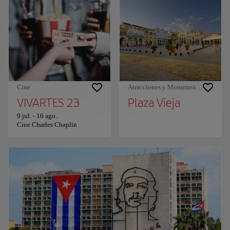
Cine
Atracciones y Monumentos
VIVARTES 23
Plaza Vieja
9 jul.
-
16 ago.
Cine Charles Chaplin