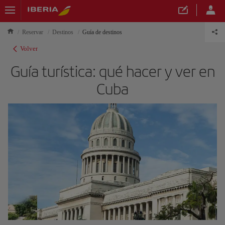
Reservar
Destinos
Guía de destinos
Volver
Guía turística: qué hacer y ver en
Cuba