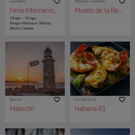
Literatura
Museos y Galerías
Feria Internacional del Libro de La Habana
Museo de la Revoluc
10 ago.
-
16 ago.
Parque Histórico- Militar
Morro Cabaña
Barrios
Cocina local
Malecón
Habana 61