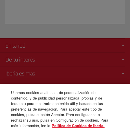
En la red
De tu interés
Iberia es más
Transparencia
Usamos cookies analíticas, de personalización de
contenido, y de publicidad personalizada (propias y de
Venta telefónica
terceros) para mostrarte contenido útil y basado en tus
+44 0 20 3003 2109
preferencias de navegación. Para aceptar este tipo de
cookies, pulsa el botón Aceptar. Para configurarlas o
Lunes a domingo 00:00 - 24:00 horas ( español e inglés).
rechazar su uso, pulsa en Configuración de cookies. Para
más información, lee la
Política de Cookies de Iberia.