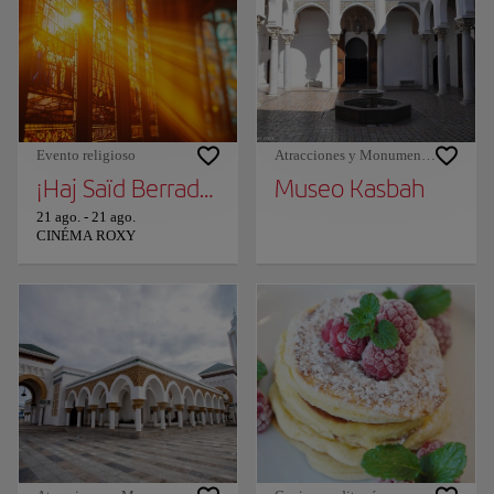
Evento religioso
Atracciones y Monumentos
¡Haj Saïd Berrada en Tánger!
Museo Kasbah
21 ago.
-
21 ago.
CINÉMA ROXY