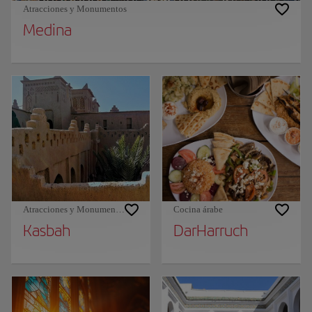
Atracciones y Monumentos
Medina
Atracciones y Monumentos
Cocina árabe
Kasbah
DarHarruch