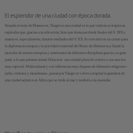
El esplendor de una ciudad con época dorada.
Situada al norte de Marruecos, Tánger es una ciudad en la que todavía se respira un
esplendor que, gracias a su ubicación, hizo que destacara desde finales del S. XIX y
mantuvo, especialmente, durante mediados del S. XX. Se convirtió en un centro para
la diplomacia europea y la actividad comercial del Reino de Marruecos y llamó la
atención de artistas europeos y americanos de diferentes disciplinas gracias, en gran
parte, a lo que primero retrató Delacroix: una ciudad plena de colores y con una luz
muy especial. Multicultural y con influencias muy dispares de diferentes religiones -
judía, cristiana y musulmana-, pasear por Tánger es volver a respirar la grandeza de
una ciudad artística en África que se rinde al mar y también a la montaña.