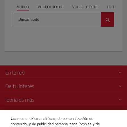
VUELO
VUELO+HOTEL
VUELO+COCHE
HOTEL
Buscar vuelo
En la red
De tu interés
Iberia es más
Transparencia
Usamos cookies analíticas, de personalización de
contenido, y de publicidad personalizada (propias y de