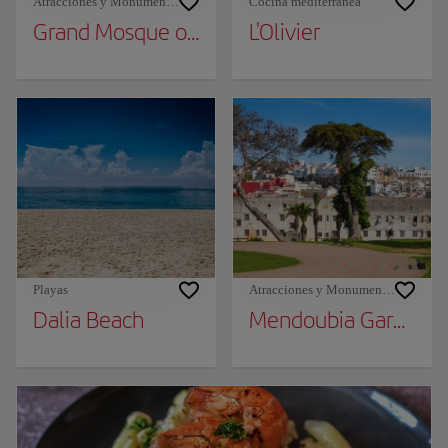
Atracciones y Monumentos
Cocina mediterránea
Grand Mosque of Tangier
L'Olivier
Playas
Atracciones y Monumentos
Dalia Beach
Mendoubia Gardens