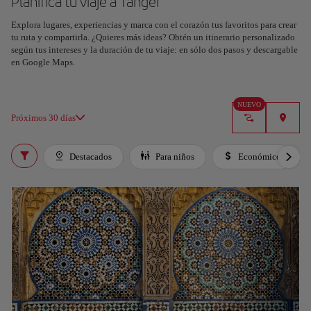
Planifica tu viaje a Tánger
Explora lugares, experiencias y marca con el corazón tus favoritos para crear
Planifica tu viaje con nuestra nueva herramienta con IA
tu ruta y compartirla. ¿Quieres más ideas? Obtén un itinerario personalizado
Genera un itinerario en segundos y crea una experiencia
según tus intereses y la duración de tu viaje: en sólo dos pasos y descargable
personalizada en la ciudad.
en Google Maps.
Entendido
NUEVO
Próximos 30 días
Destacados
Para niños
Económico