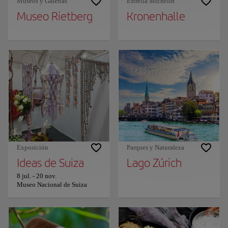
Museos y Galerías
Estrella Michelin
Museo Rietberg
Kronenhalle
Exposición
Parques y Naturaleza
Ideas de Suiza
Lago Zúrich
8 jul.
-
20 nov.
Museo Nacional de Suiza