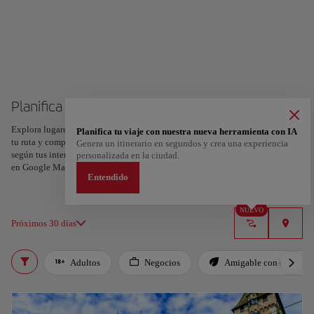
Planifica tu viaje a Zúrich
Explora lugares, experiencias y marca con el corazón tus favoritos para crear
Planifica tu viaje con nuestra nueva herramienta con IA
tu ruta y compartirla. ¿Quieres más ideas? Obtén un itinerario personalizado
Genera un itinerario en segundos y crea una experiencia
según tus intereses y la duración de tu viaje: en sólo dos pasos y descargable
personalizada en la ciudad.
en Google Maps.
Entendido
NUEVO
Próximos 30 días
Adultos
Negocios
Amigable con el planet