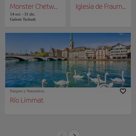
Monster Chetwynd "Zardoz"
Iglesia de Fraumünst
14 oct.
-
31 dic.
Galerie Tschudi
Parques y Naturaleza
Río Limmat