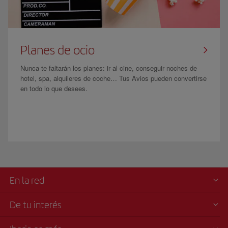
Planes de ocio
Nunca te faltarán los planes: ir al cine, conseguir noches de
hotel, spa, alquileres de coche… Tus Avios pueden convertirse
en todo lo que desees.
En la red
De tu interés