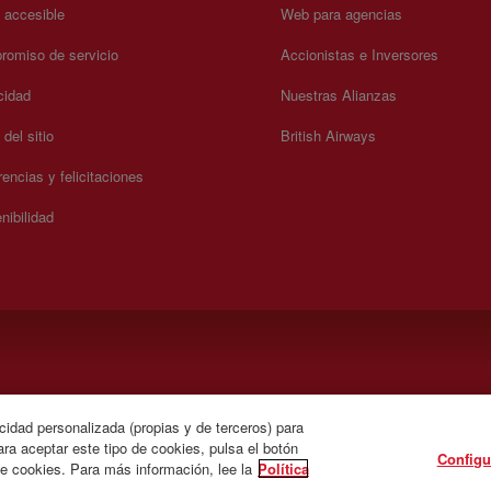
a accesible
Web para agencias
omiso de servicio
Accionistas e Inversores
cidad
Nuestras Alianzas
del sitio
British Airways
encias y felicitaciones
nibilidad
).
cidad personalizada (propias y de terceros) para
ra aceptar este tipo de cookies, pulsa el botón
Configu
de cookies. Para más información, lee la
Política