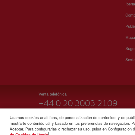
Iberi
Compr
Publi
Mapa 
Suger
Soste
Venta telefónica
+44 0 20 3003 2109
Lunes a domingo 00:00 - 24:00 horas ( español e inglés
Usamos cookies analíticas, de personalización de contenido, y de publi
mostrarte contenido útil y basado en tus preferencias de navegación. Pa
© Iberia 2026
Aceptar. Para configurarlas o rechazar su uso, pulsa en Configuración 
de Cookies de Iberia.