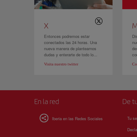
X
M
Entonces podremos estar
Di
conectados las 24 horas. Una
nu
nueva manera de plantearnos
de
dudas y enterarte de todo lo...
co
Visita nuestro twitter
Co
En la red
De tu
Tu se
Iberia en las Redes Sociales
Decla