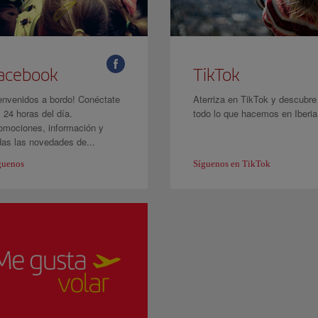
acebook
TikTok
envenidos a bordo! Conéctate
Aterriza en TikTok y descubre
s 24 horas del día.
todo lo que hacemos en Iberia
omociones, información y
das las novedades de...
guenos
Síguenos en TikTok