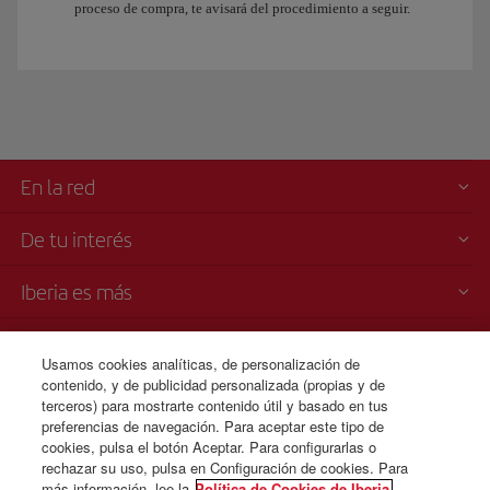
proceso de compra, te avisará del procedimiento a seguir.
En la red
De tu interés
Iberia es más
Transparencia
Usamos cookies analíticas, de personalización de
contenido, y de publicidad personalizada (propias y de
Venta telefónica
terceros) para mostrarte contenido útil y basado en tus
+44 0 20 3003 2109
preferencias de navegación. Para aceptar este tipo de
cookies, pulsa el botón Aceptar. Para configurarlas o
Lunes a domingo 00:00 - 24:00 horas ( español e inglés).
rechazar su uso, pulsa en Configuración de cookies. Para
más información, lee la
Política de Cookies de Iberia.