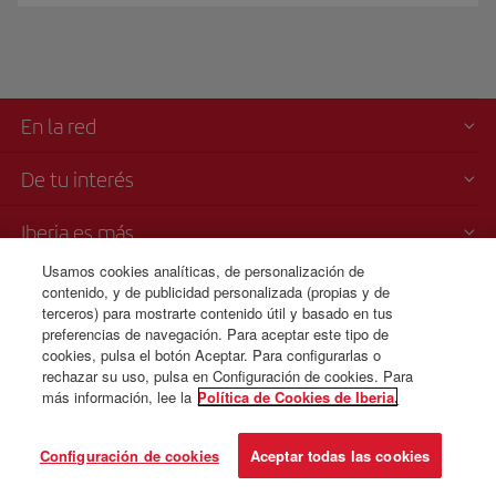
En la red
De tu interés
Iberia es más
Usamos cookies analíticas, de personalización de
Transparencia
contenido, y de publicidad personalizada (propias y de
terceros) para mostrarte contenido útil y basado en tus
preferencias de navegación. Para aceptar este tipo de
cookies, pulsa el botón Aceptar. Para configurarlas o
rechazar su uso, pulsa en Configuración de cookies. Para
© Iberia 2026
más información, lee la
Política de Cookies de Iberia.
Configuración de cookies
Aceptar todas las cookies