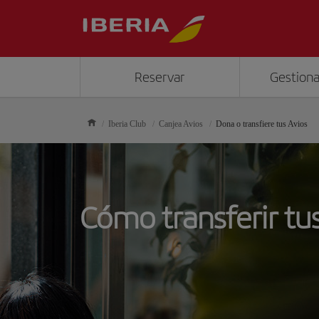
Reservar
Gestiona
Iberia Club
Canjea Avios
Dona o transfiere tus Avios
Cómo transferir tu