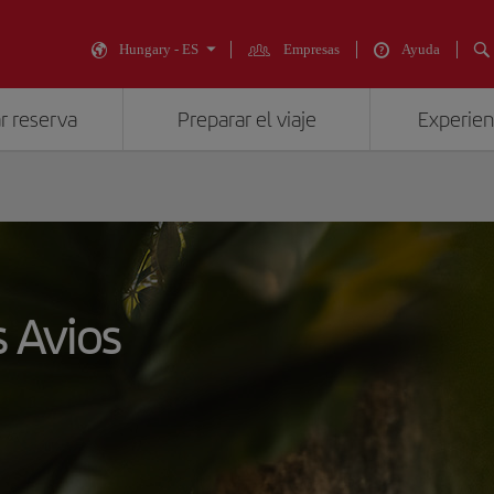
Hungary - ES
Empresas
Ayuda
r reserva
Preparar el viaje
Experienc
s Avios