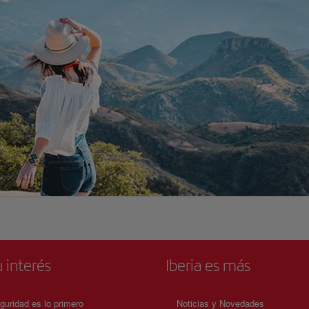
 interés
Iberia es más
guridad es lo primero
Noticias y Novedades