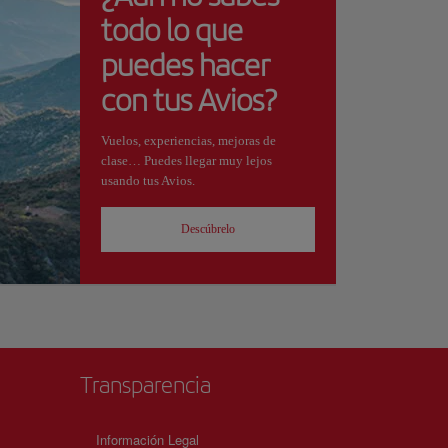
todo lo que
puedes hacer
con tus Avios?
Vuelos, experiencias, mejoras de
clase… Puedes llegar muy lejos
usando tus Avios.
Descúbrelo
Transparencia
Información Legal