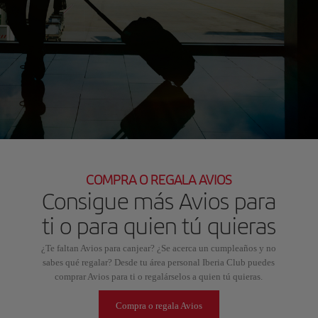
COMPRA O REGALA AVIOS
Consigue más Avios para
ti o para quien tú quieras
¿Te faltan Avios para canjear? ¿Se acerca un cumpleaños y no
sabes qué regalar? Desde tu área personal Iberia Club puedes
comprar Avios para ti o regalárselos a quien tú quieras.
Compra o regala Avios