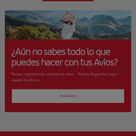
¿Aún no sabes todo lo que
puedes hacer con tus Avios?
Vuelos, experiencias, mejoras de clase… Puedes llegar muy lejos
usando tus Avios.
Descúbrelo