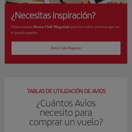
¿Necesitas inspiración?
Visita nuestra
Iberia Club Magazine
para leer sobre destinos que no
te puedes perder.
Iberia Club Magazine
TABLAS DE UTILIZACIÓN DE AVIOS
¿Cuántos Avios
necesito para
comprar un vuelo?