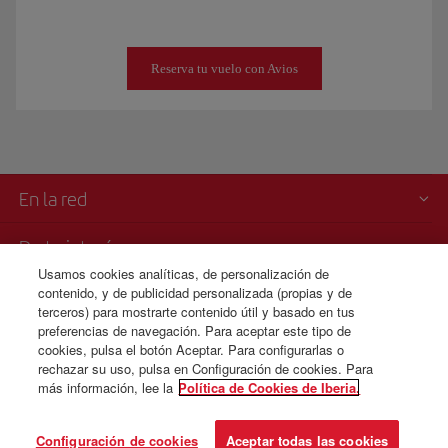
Reserva tu vuelo con Avios
En la red
De tu interés
Usamos cookies analíticas, de personalización de
contenido, y de publicidad personalizada (propias y de
Iberia es más
terceros) para mostrarte contenido útil y basado en tus
preferencias de navegación. Para aceptar este tipo de
Transparencia
cookies, pulsa el botón Aceptar. Para configurarlas o
rechazar su uso, pulsa en Configuración de cookies. Para
más información, lee la
Política de Cookies de Iberia.
© Iberia 2026
Configuración de cookies
Aceptar todas las cookies