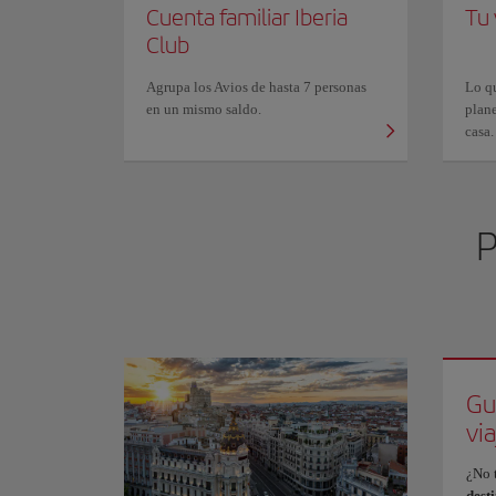
Cuenta familiar Iberia
Tu 
Club
Agrupa los Avios de hasta 7 personas
Lo qu
en un mismo saldo.
plane
casa.
P
Gu
via
¿No 
dest