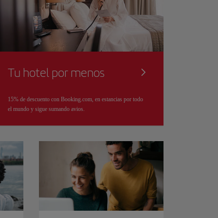
Tu hotel por menos
15% de descuento con Booking.com, en estancias por todo
el mundo y sigue sumando avios.