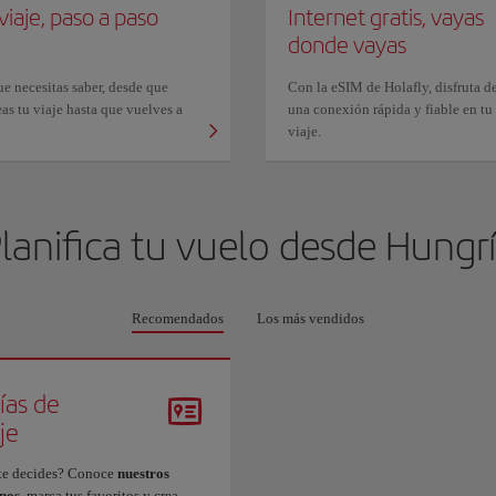
viaje, paso a paso
Internet gratis, vayas
donde vayas
e necesitas saber, desde que
Con la eSIM de Holafly, disfruta d
as tu viaje hasta que vuelves a
una conexión rápida y fiable en tu
viaje.
lanifica tu vuelo desde
Hungrí
Recomendados
Los más vendidos
ías de
je
te decides? Conoce
nuestros
inos,
marca tus favoritos y crea