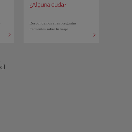
¿Alguna duda?
e
Respondemos a las preguntas
frecuentes sobre tu viaje.
a