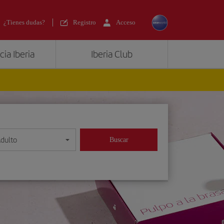
¿Tienes dudas?
Registro
Acceso
ia Iberia
Iberia Club
Adulto
Buscar