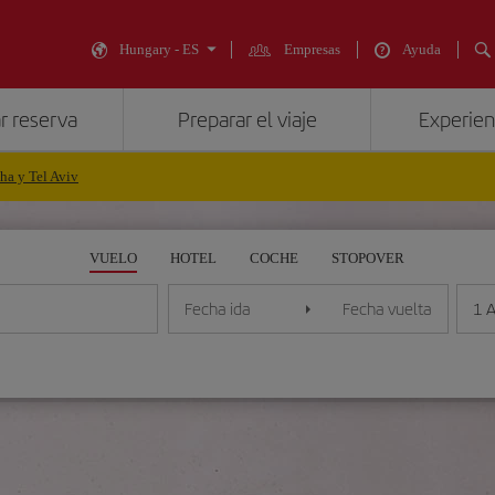
Hungary - ES
Empresas
Ayuda
r reserva
Preparar el viaje
Experienc
ha y Tel Aviv
VUELO
HOTEL
COCHE
STOPOVER
1 
Fecha ida
Fecha vuelta