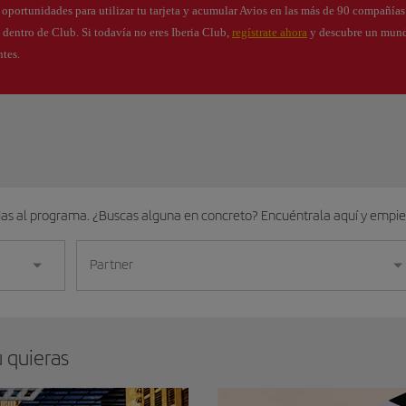
s oportunidades para utilizar tu tarjeta y acumular Avios en las más de 90 compañía
s dentro de Club. Si todavía no eres Iberia Club,
regístrate ahora
y descubre un mund
ntes.
das al programa. ¿Buscas alguna en concreto? Encuéntrala aquí y empi
Partner
ú quieras