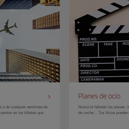
Planes de ocio
a o de cualquier aerolínea de
Nunca te faltarán los planes: i
cuentos en los billetes que
de coche… Tus Avios pueden c