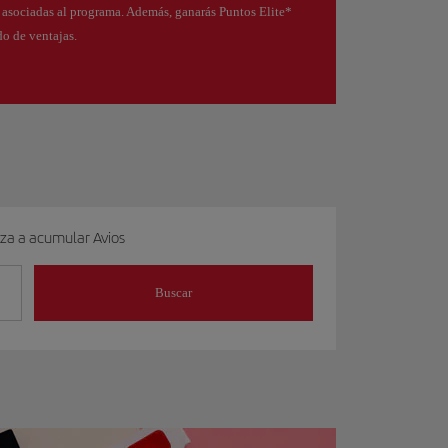
s asociadas al programa. Además, ganarás Puntos Elite*
o de ventajas.
eza a acumular Avios
Buscar