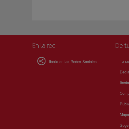
En la red
De tu
Tu se
Iberia en las Redes Sociales
Decla
Iberi
Compr
Publi
Mapa 
Suger