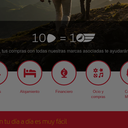
a, tus compras con todas nuestras marcas asociadas te ayudarán 
s
Alojamiento
Financiero
Ocio y
C
compras
M
n tu día a día es muy fácil