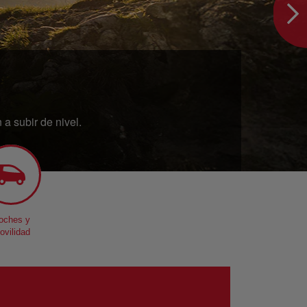
a subir de nivel.
oches y
ovilidad