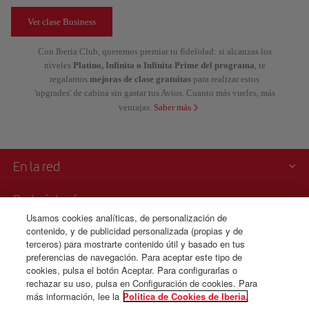
Ver clase Business
Con Iberia Club, queremos premiar tu fidelidad: si alcanzas los
niveles
Platino, Infinita o Infinita Prime del programa
, te
regalamos
mejoras de clase gratuitas
para realizar estos
'upgrades' de cabina sin gastar tus Avios. Cuanto más vueles, más
ventajas.
Saber más
En la red
De tu interés
Usamos cookies analíticas, de personalización de
contenido, y de publicidad personalizada (propias y de
Iberia es más
terceros) para mostrarte contenido útil y basado en tus
preferencias de navegación. Para aceptar este tipo de
Transparencia
cookies, pulsa el botón Aceptar. Para configurarlas o
rechazar su uso, pulsa en Configuración de cookies. Para
más información, lee la
Política de Cookies de Iberia.