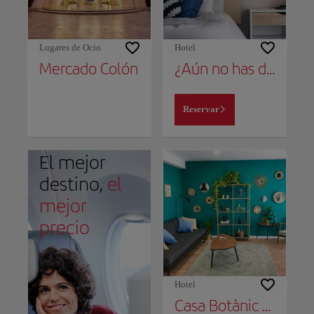
Lugares de Ocio
Hotel
Mercado Colón
¿Aún no has decidido dónde alojarte?
Reservar
El mejor
destino,
el
mejor
precio
Hotel
Casa Botànic - Céntrico y con comodidades