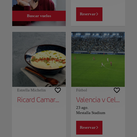
Reservar
Buscar vuelos
Estrella Michelin
Fútbol
Ricard Camarena
Valencia v Celta Vigo
23 ago.
Mestalla Stadium
Reservar