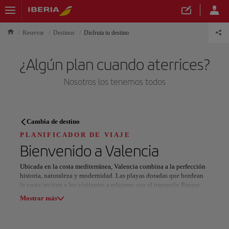
Reservar
Destinos
Disfruta tu destino
¿Algún plan cuando aterrices?
Nosotros los tenemos todos
PLANIFICADOR DE VIAJE
Cambia de destino
Descubre tu próximo destino
PLANIFICADOR DE VIAJE
Bienvenido a
Valencia
Ubicada en la costa mediterránea, Valencia combina a la perfección
historia, naturaleza y modernidad. Las playas doradas que bordean
la costa invitan a los visitantes a relajarse con el tranquilo Parque
Nuestros destinos
Natural de la Albufera, que cuenta con la serena Laguna de la
Mostrar lista
Mostrar más
Albufera. La ciudad ofrece una escapada serena rodeada de
impresionantes paisajes, perfecta para tomar el sol o disfrutar de un
paseo en barco al atardecer.
Todas las áreas
Europa
América del Sur
Norteaméri