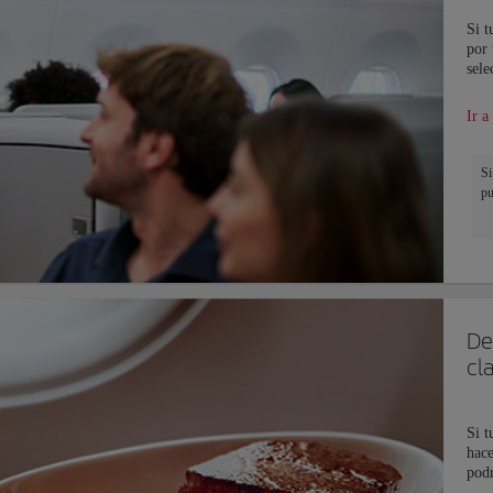
Si t
por 
sele
Ir a
Si
pu
De
cl
Si t
hace
podr