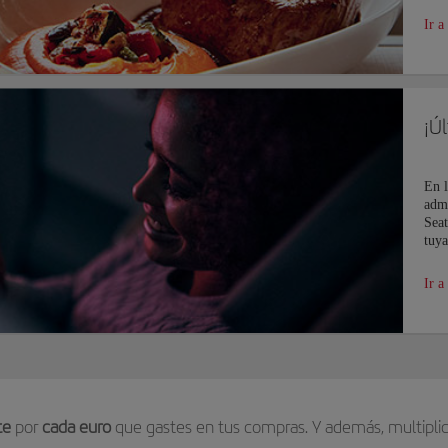
Ir a
¡Ú
En l
admi
Seat
tuya
Ir a
te
por
cada euro
que gastes en tus compras. Y además, multiplic