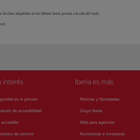
 de clase adquiridas en las últimas horas previas a la sala del vuelo.
vel.
 interés
Iberia es más
guridad es lo primero
Noticias y Novedades
ración de accesibilidad
Grupo Iberia
a accesible
Web para agencias
omiso de servicio
Accionistas e Inversores