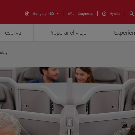
Hungary - ES
Empresas
Ayuda
r reserva
Preparar el viaje
Experienc
ading