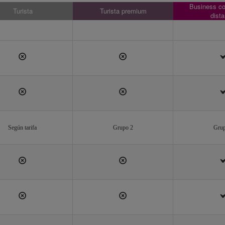
Business co
Turista
Turista premium
dista
Según tarifa
Grupo 2
Grup