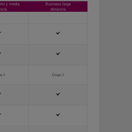
rto y media
Business larga
ncia
distancia
o 1
Grupo 1