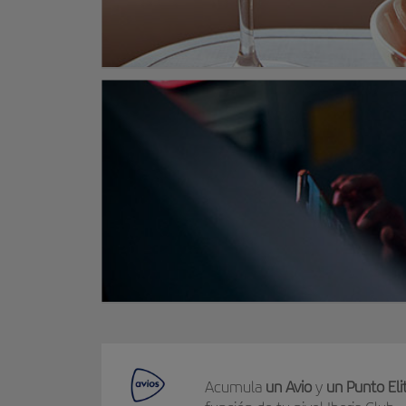
Acumula
un Avio
y
un Punto Eli