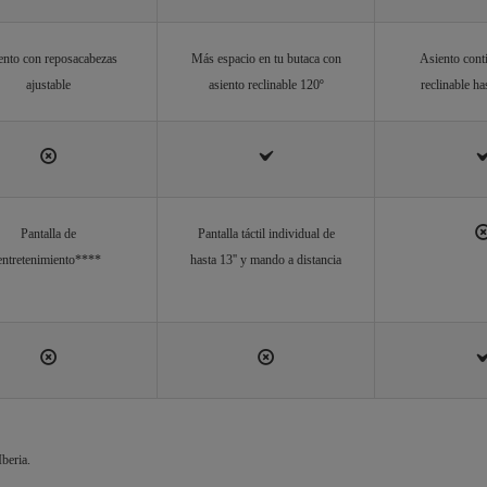
ento con reposacabezas
Más espacio en tu butaca con
Asiento cont
ajustable
asiento reclinable 120º
reclinable h
Pantalla de
Pantalla táctil individual de
entretenimiento****
hasta 13'' y mando a distancia
beria.