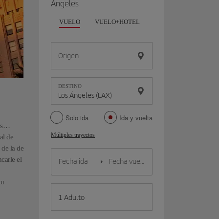
Ángeles
VUELO
VUELO+HOTEL
VUELO+COCHE
Origen
DESTINO
Solo ida
Ida y vuelta
tas…
Múltiples trayectos
al de
 de la de
carle el
tu