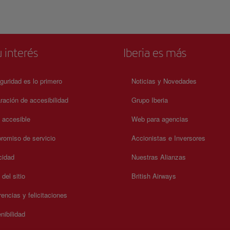
escuchar la música local en vivo al lado de las olas. El muelle e
visita obligada en Santa Mónica y una atracción que realmente
de Santa Mónica un destino ideal para familias y visitantes de
cualquier edad. Horario: Martes - viernes: de 2 a 5 pm. Fines de
semana: 12:30 - 5 pm. Consulte la página web oficial para cono
otros precios y horarios especiales.
 interés
Iberia es más
guridad es lo primero
Noticias y Novedades
ración de accesibilidad
Grupo Iberia
a accesible
Web para agencias
omiso de servicio
Accionistas e Inversores
cidad
Nuestras Alianzas
del sitio
British Airways
encias y felicitaciones
nibilidad