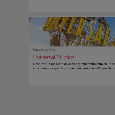
especialidades inspiradas en el amor de Giacomino Drago 
Cuando se piensa en
mezclar las cocinas japonesa, italiana y latina. El entorno
icono de la ciudad
ideal para solteros, parejas y familias. El bar tiene capacid
montón de restauran
hasta diez personas y hay un stand especial con capacidad 
noria de Pacific Par
personas. El comedor privado es disponible para acomodar
maravíllate con el 
huéspedes. Platos exclusivos como el carpaccio de fletán 
secado al sol, el sashimi de carne de Kobe y el sashimi de 
hinchado de caramelo
con trufas rasuradas.
cuando lo vemos co
lado de las olas. 
Mostrar más
un destino ideal pa
12:30 - 5 pm. Consu
Lugares de Ocio
Universal Studios
Descubre un día lleno de acción y entretenimiento en un só
atracciones y espectáculos emocionantes en el Parque Temá
verdadero estudio de cine en acción y las mejores tiendas,
restaurantes y cines de Los Ángeles en Universal CityWalk
Universal Studios Hollywood es una experiencia única y 
divertida para toda la familia.