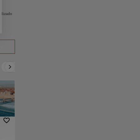
nalizado
a
Activo
Relax
Cultura
Gastronomía