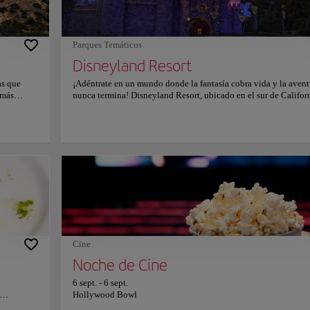
Parques Temáticos
Disneyland Resort
as que
¡Adéntrate en un mundo donde la fantasía cobra vida y la avent
 más
nunca termina! Disneyland Resort, ubicado en el sur de Californ
 éxito,
alberga dos increíbles Parques Disney: Disneyland Park, el par
 que
original soñado por Walt Disney, y Disney California Adventur
 "estrella
Park, lleno de emociones inspiradas en las historias de Disney, P
Copiar e
o: desde
Marvel y más. En Disneyland Park, inaugurado el 17 de julio d
nsejos
1955, podrás navegar con piratas, explorar junglas misteriosas,
sión y las
conocer princesas de cuentos de hadas, sumergirte bajo el océa
ersonas
volar hacia galaxias lejanas. Este icónico parque está dividido 
de Santa Mónica
o, y cómo
ocho tierras temáticas encantadoras: Main Street, U.S.A.,
Tomorrowland, Fantasyland, Mickey's Toontown, Frontierland,
Critter Country, New Orleans Square y Adventureland. Durante
décadas, ha sido el lugar donde generaciones de familias han h
realidad sus sueños Disney.
Cine
Noche de Cine
Avenue & Colorado Avenue
6 sept.
-
6 sept.
b
Hollywood Bowl
onales y