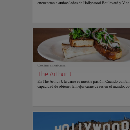
encuentran a ambos lados de Hollywood Boulevard y Vine 
Cocina americana
The Arthur J
En The Arthur J, la carne es nuestra pasión. Cuando combi
capacidad de obtener la mejor carne de res en el mundo, co
una increíble parrilla de leña natural y un amable y atento 
nace un filete de increíble calidad. Es por eso que ofrecemo
mejores USDA Prime, True Japanese Wagyu y Black Angus
diferencia de la mayoría de las casas de bistecs para peaton
uno de nuestros bistecs es cocinado hábilmente por nuestro
Master en un fuego vivo alimentado con brasas de roble b
humeante. Nuestros bistecs están disponibles tanto en sec
húmedo, así como Bone-in, a la parrilla a la perfección nue