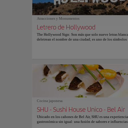
magnífica J & R Woodfire Grill.
Atracciones y Monumentos
Letrero de Hollywood
The Hollywood Sign: Son más que solo nueve letras blanc
deletrean el nombre de una ciudad; es uno de los símbolos
evocadores del mundo, una metáfora universal de ambición,
glamour ... para este deslumbrante lugar, industria y sueño
llamamos H-O-L-L-Y-W-O-O-D En este sitio, te acercarás a la
más grande" de Hollywood de lo que jamás hubieras soñad
un recorrido fotográfico por la historia de Hollywood y co
sobre dónde ver el letrero, vivir en Webcams de inicio de se
Parques Temáticos
últimas novedades de Sign. También aprenderá sobre las p
Muelle 
que trabajan para mantener el Signo preservado y protegid
puede participar.
Para niños
Cocina japonesa
SHU - Sushi House Unico - Bel Air
Ubicación:
Ocean 
Ubicado en los cañones de Bel Air, SHU es una experiencia
Enlace al sitio we
gastronómica sin igual: una fusión de sabores e influencias
japonesas, italianas y latinas. El menú ofrece platos tradici