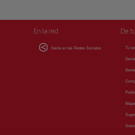
En la red
De tu
Tu se
Iberia en las Redes Sociales
Decla
Iberi
Compr
Publi
Mapa 
Suger
Soste