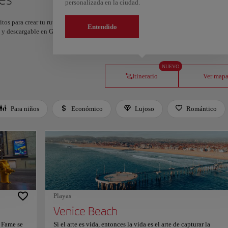
personalizada en la ciudad.
itos para crear tu ruta y compartirla. ¿Quieres más ideas? Obtén un itinerario perso
Entendido
os y descargable en Google Maps.
NUEVO
Itinerario
Ver map
Para niños
Económico
Lujoso
Romántico
Playas
Venice Beach
 Fame se
Si el arte es vida, entonces la vida es el arte de capturar la