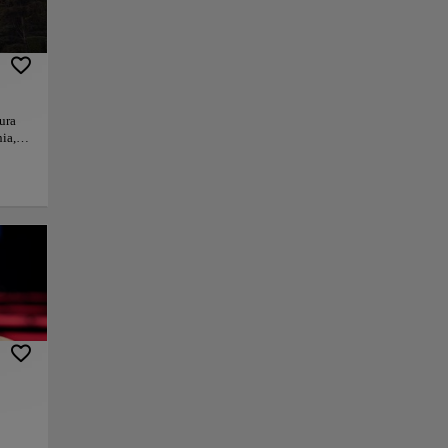
ura
ia,
que
e
ixar,
nlace
Guardar
e
no y
en
echo