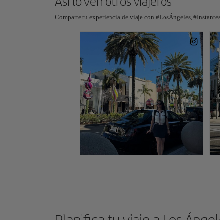
Así lo ven otros viajeros
Comparte tu experiencia de viaje con #LosÁngeles, #Instantes
Planifica tu viaje a Los Ánge