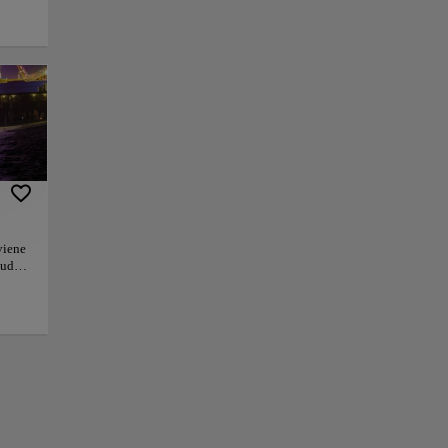
y amarillo es un
, combinado con un
e 200 juegos. La
urante el día,
palo de algodón
perfecta
 local en vivo al
e de Santa Mónica
ines de semana:
+
viene
iudad.
−
bares
on más
ía
 día,
os
e
mos
ara