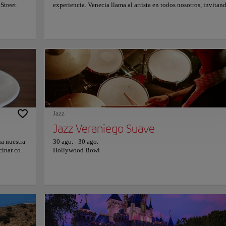
Street.
experiencia. Venecia llama al artista en todos nosotros, invitan
las personas a arrojar lo normal y alcanzar lo nuevo, crudo y
ecléctico. Desde empaparse de las hermosas vistas de la Bahía a
largo de extensas playas de arena hasta comprar tesoros entre lo
artistas y poetas de la generación Beat, lo invitamos a explorar,
experimentar y disfrutar de las formas en que Venecia le habla a
alma.
Jazz
Jazz Veraniego Suave
na nuestra
30 ago.
-
30 ago.
cinar con
Hollywood Bowl
servicio,
s los
 Beef. A
es, cada
 Grill
lanco
o como en
stra