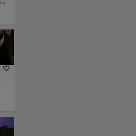
do a
 lo
s
 su