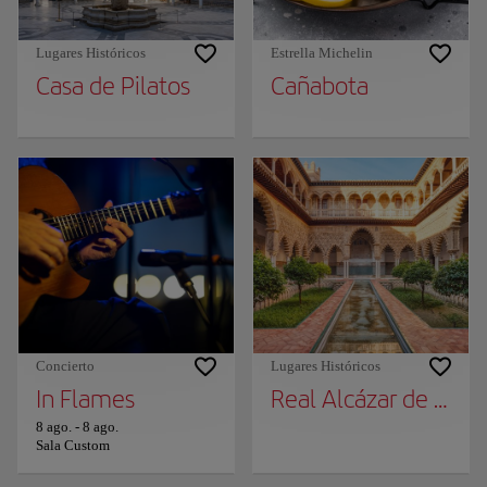
Lugares Históricos
Estrella Michelin
Casa de Pilatos
Cañabota
Concierto
Lugares Históricos
In Flames
Real Alcázar de Sevil
8 ago.
-
8 ago.
Sala Custom