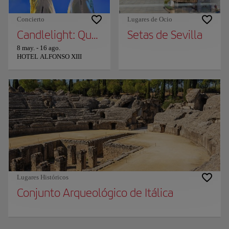
Concierto
Lugares de Ocio
Candlelight: Queen vs. ABBA
Setas de Sevilla
8 may.
-
16 ago.
HOTEL ALFONSO XIII
Lugares Históricos
Conjunto Arqueológico de Itálica