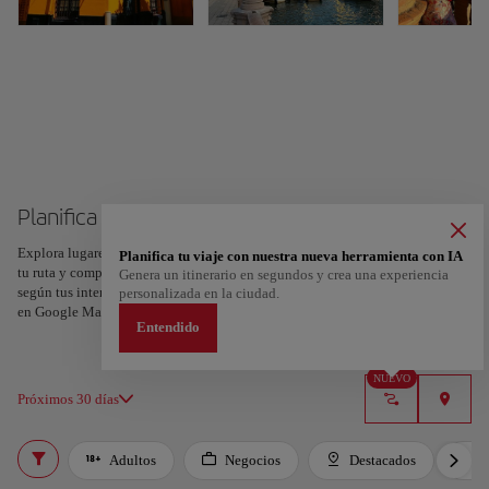
Planifica tu viaje a Sevilla
Explora lugares, experiencias y marca con el corazón tus favoritos para crear
Planifica tu viaje con nuestra nueva herramienta con IA
tu ruta y compartirla. ¿Quieres más ideas? Obtén un itinerario personalizado
Genera un itinerario en segundos y crea una experiencia
según tus intereses y la duración de tu viaje: en sólo dos pasos y descargable
personalizada en la ciudad.
en Google Maps.
Entendido
NUEVO
Próximos 30 días
Adultos
Negocios
Destacados