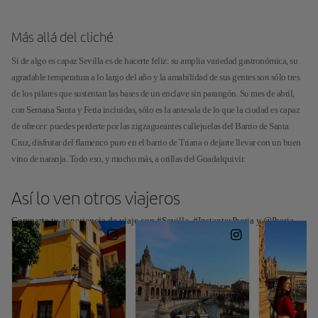
Más allá del cliché
Si de algo es capaz Sevilla es de hacerte feliz: su amplia variedad gastronómica, su
agradable temperatura a lo largo del año y la amabilidad de sus gentes son sólo tres
de los pilares que sustentan las bases de un enclave sin parangón. Su mes de abril,
con Semana Santa y Feria incluidas, sólo es la antesala de lo que la ciudad es capaz
de ofrecer: puedes perderte por las zigzagueantes callejuelas del Barrio de Santa
Cruz, disfrutar del flamenco puro en el barrio de Triana o dejarte llevar con un buen
vino de naranja. Todo eso, y mucho más, a orillas del Guadalquivir.
Así lo ven otros viajeros
Comparte tu experiencia de viaje con #Sevilla, #InstantesIberia y @Iberia