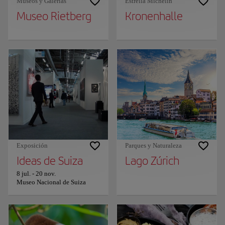
Museos y Galerías
Estrella Michelin
Museo Rietberg
Kronenhalle
Exposición
Parques y Naturaleza
Ideas de Suiza
Lago Zúrich
8 jul.
-
20 nov.
Museo Nacional de Suiza