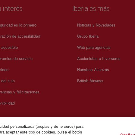
 interés
Iberia es más
guridad es lo primero
Noticias y Novedades
ración de accesibilidad
Grupo Iberia
a accesible
Web para agencias
omiso de servicio
Accionistas e Inversores
cidad
Nuestras Alianzas
del sitio
British Airways
encias y felicitaciones
nibilidad
cidad personalizada (propias y de terceros) para
ra aceptar este tipo de cookies, pulsa el botón
Configu