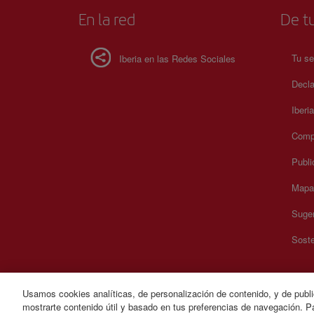
En la red
De tu
Tu se
Iberia en las Redes Sociales
Decla
Iberi
Compr
Publi
Mapa 
Suger
Soste
Usamos cookies analíticas, de personalización de contenido, y de publi
mostrarte contenido útil y basado en tus preferencias de navegación. Pa