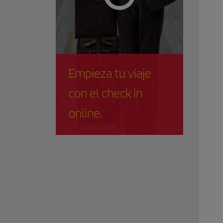
Empieza tu viaje
con el check in
online.