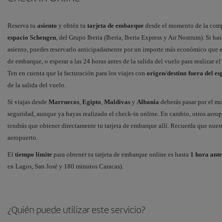
Reserva tu
asiento
y obtén tu
tarjeta de embarque
desde el momento de la comp
espacio Schengen
, del Grupo Iberia (Iberia, Iberia Express y Air Nostrum). Si ha
asiento, puedes reservarlo anticipadamente por un importe más económico que en
de embarque, o esperar a las 24 horas antes de la salida del vuelo para realizar el
Ten en cuenta que la facturación para los viajes con
origen/destino fuera del e
de la salida del vuelo.
Si viajas desde
Marruecos
,
Egipto
,
Maldivas
y
Albania
deberás pasar por el mos
seguridad, aunque ya hayas realizado el check-in online. En cambio, otros aerop
tendrás que obtener directamente tu tarjeta de embarque allí. Recuerda que nuest
aeropuerto.
El
tiempo límite
para obtener tu tarjeta de embarque online es hasta
1 hora ante
en Lagos, San José y 180 minutos Caracas).
¿Quién puede utilizar este servicio?