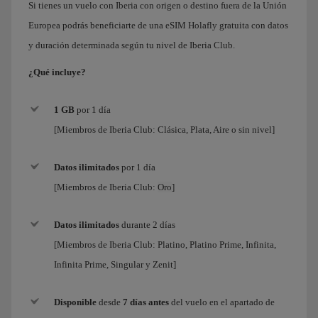
Si tienes un vuelo con Iberia con origen o destino fuera de la Unión
Europea podrás beneficiarte de una eSIM Holafly gratuita con datos
y duración determinada según tu nivel de Iberia Club.
¿Qué incluye?
1 GB
por 1 día
[Miembros de Iberia Club: Clásica, Plata, Aire o sin nivel]
Datos ilimitados
por
1 día
[Miembros de Iberia Club:
Oro
]
Datos ilimitados
durante 2 días
[Miembros de Iberia Club:
Platino, Platino Prime, Infinita,
Infinita Prime, Singular y Zenit
]
Disponible
desde
7 días antes
del vuelo en el apartado de