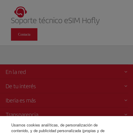
Soporte técnico eSIM Hofly
Contacta
En la red
De tu interés
Iberia es más
Transparencia
Usamos cookies analíticas, de personalización de
Venta telefónica
contenido, y de publicidad personalizada (propias y de