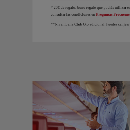
Animación de un avión que muestra que, a medida q
* 20€ de regalo: bono regalo que podrás utilizar en
consultar las condiciones en
Preguntas Frecuente
**Nivel Iberia Club Oro adicional. Puedes canjear 