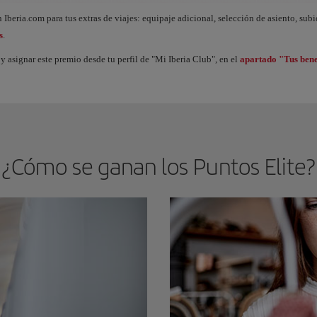
ue acumulas Puntos Elite, desbloqueas beneficios llamados Premios Elite y vas subi
 Iberia.com para tus extras de viajes: equipaje adicional, selección de asiento, sub
s
.
y asignar este premio desde tu perfil de "Mi Iberia Club", en el
apartado "Tus bene
¿Cómo se ganan los Puntos Elite?