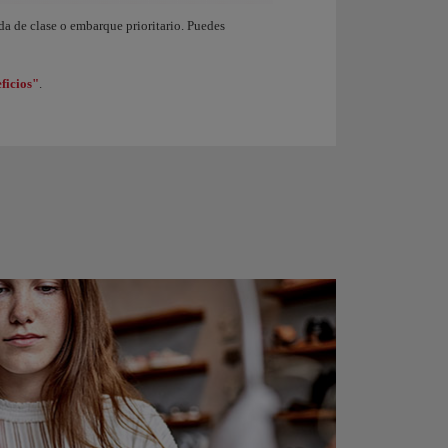
endo de nivel en el programa Iberia Club. Al ganar 1.250 Puntos Elite obtienes de 
ida de clase o embarque prioritario. Puedes
ficios"
.