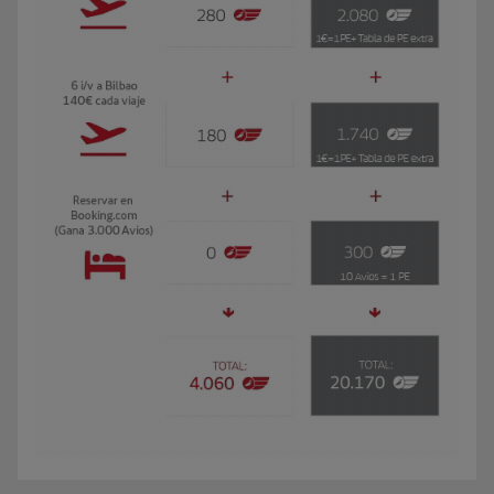
El GIF presenta a Carmen, socia Iberia Club Oro. Viaja 3 veces al año a Buen