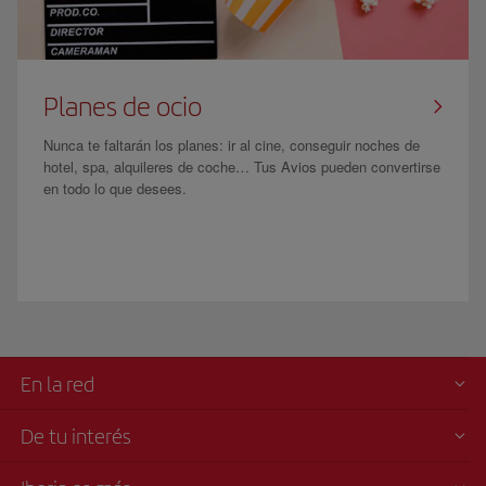
Planes de ocio
Nunca te faltarán los planes: ir al cine, conseguir noches de
hotel, spa, alquileres de coche… Tus Avios pueden convertirse
en todo lo que desees.
En la red
De tu interés