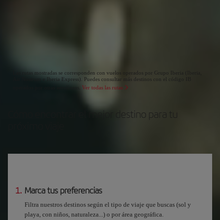
Las rutas mostradas se corresponden con vuelos operados por Grupo Iberia (Iberia,
Air Nostrum e Iberia Express). Puedes consultar más destinos con el código IB
operados por otras aerolíneas.
Ver todas las rutas
Cómo encontrar el mejor destino para tu
próximo viaje
1.
Marca tus preferencias
Filtra nuestros destinos según el tipo de viaje que buscas (sol y
playa, con niños, naturaleza...) o por área geográfica.