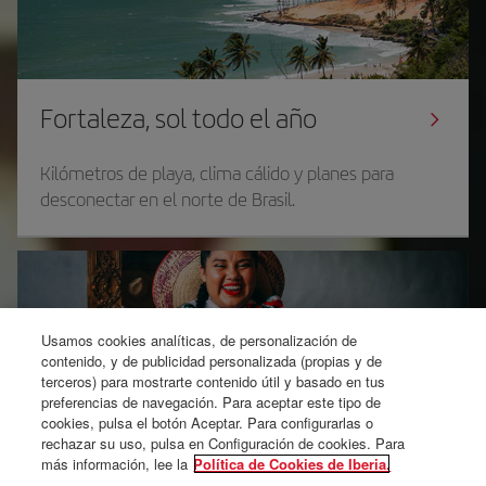
Fortaleza, sol todo el año
Kilómetros de playa, clima cálido y planes para
desconectar en el norte de Brasil.
Usamos cookies analíticas, de personalización de
contenido, y de publicidad personalizada (propias y de
terceros) para mostrarte contenido útil y basado en tus
Monterrey, la capital cultural y
preferencias de navegación. Para aceptar este tipo de
gastronómica del norte de México
cookies, pulsa el botón Aceptar. Para configurarlas o
rechazar su uso, pulsa en Configuración de cookies. Para
más información, lee la
Política de Cookies de Iberia.
Reserva ya