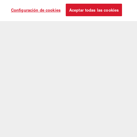
Vuela a partir de junio
Configuración de cookies
Aceptar todas las cookies
Convierte tu escala en Madrid en un destino
más de tu viaje
Quédate hasta 9 noches en Madrid sin coste adicional en tu billete y