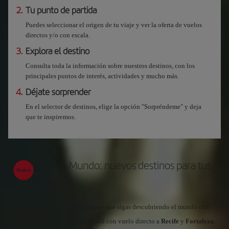
2.
Tu punto de partida
Puedes seleccionar el origen de tu viaje y ver la oferta de vuelos
directos y/o con escala.
3.
Explora el destino
Consulta toda la información sobre nuestros destinos, con los
principales puntos de interés, actividades y mucho más.
4.
Déjate sorprender
En el selector de destinos, elige la opción "Sorpréndeme" y deja
que te inspiremos.
Hola, Mundo: nuevos destinos para tus
viajes
Abrimos nuevas rutas directas para que sigas descubriendo el mundo con
nosotros. Di
Hola
al norte de Brasil con vuelo directo a
Recife
y
Fortaleza
;