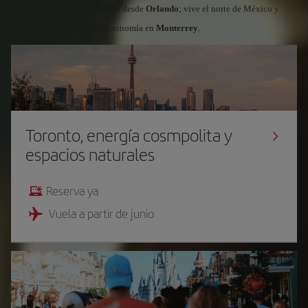
saluda la diversión en familia desde
Orlando
; vive el norte de México y
explora su cultura y su gastronomía en
Monterrey
.
Toronto, energía cosmpolita y
espacios naturales
Reserva ya
Vuela a partir de junio