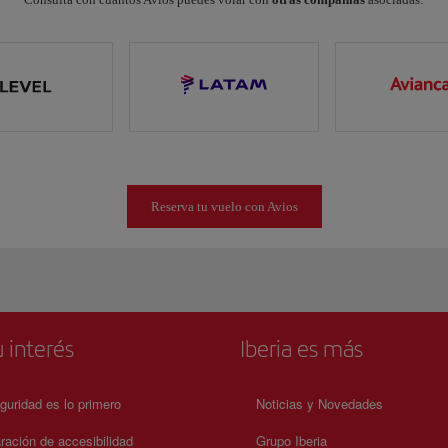
Reserva tu vuelo con Avios
 interés
Iberia es más
guridad es lo primero
Noticias y Novedades
ración de accesibilidad
Grupo Iberia