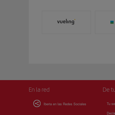
En la red
De tu
Tu se
Iberia en las Redes Sociales
Decla