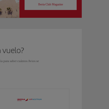
Iberia Club Magazine
n vuelo?
ñía para saber cuántos Avios se