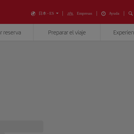
日本 - ES
Empresas
Ayuda
r reserva
Preparar el viaje
Experienc