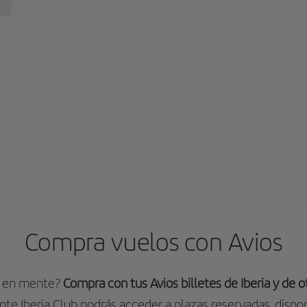
Compra vuelos con Avios
o en mente?
Compra con tus Avios billetes de Iberia y de 
ente Iberia Club podrás acceder a plazas reservadas, dispon