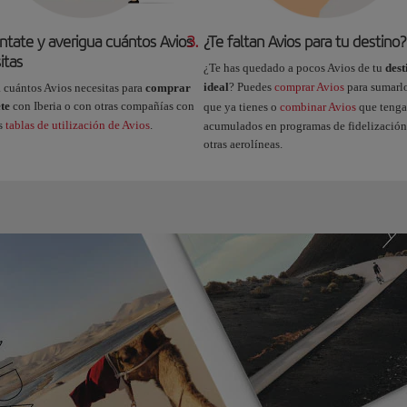
ntate y averigua cuántos Avios
3.
¿Te faltan Avios para tu destino?
itas
¿Te has quedado a pocos Avios de tu
dest
ideal
? Puedes
comprar Avios
para sumarlo
 cuántos Avios necesitas para
comprar
ete
con Iberia o con otras compañías con
que ya tienes o
combinar Avios
que tenga
as
tablas de utilización de Avios
.
acumulados en programas de fidelización
otras aerolíneas.