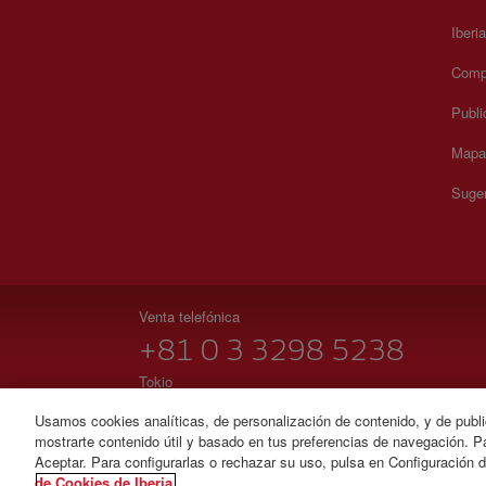
Iberi
Compr
Publi
Mapa 
Suger
Venta telefónica
+81 0 3 3298 5238
Tokio
De lunes a viernes 09:00 - 17:00h (español, inglés y ja
Usamos cookies analíticas, de personalización de contenido, y de publi
mostrarte contenido útil y basado en tus preferencias de navegación. Pa
© Iberia 2026
Aceptar. Para configurarlas o rechazar su uso, pulsa en Configuración 
de Cookies de Iberia.