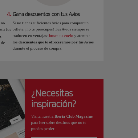
4.
Gana descuentos con tus Avios
ino
Si no tienes suficientes Avios para comprar un
billete, ¡no te preocupes! Tus Avios siempre se
s a los
traducen en ventajas:
busca tu vuelo
y atento a
s
los
descuentos que te ofreceremos por tus Avios
 de
durante el proceso de compra.
¿Necesitas
inspiración?
Visita nuestra
Iberia Club Magazine
para leer sobre destinos que no te
puedes perder.