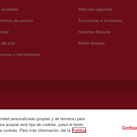
a accesible
Web para agencias
omiso de servicio
Accionistas e Inversores
cidad
Nuestras Alianzas
del sitio
British Airways
encias y felicitaciones
ponés).
cidad personalizada (propias y de terceros) para
ra aceptar este tipo de cookies, pulsa el botón
Configu
de cookies. Para más información, lee la
Política