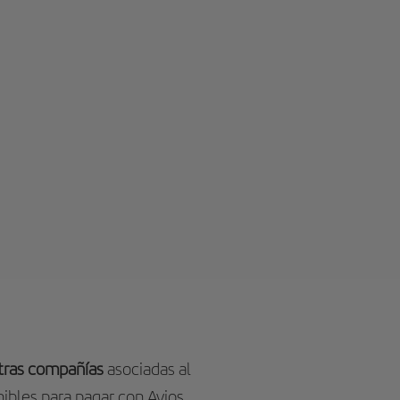
otras compañías
asociadas al
ibles para pagar con Avios.