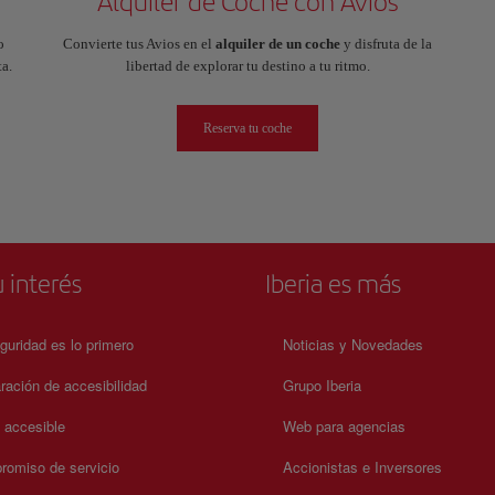
Alquiler de Coche con Avios
o
Convierte tus Avios en el
alquiler de un coche
y disfruta de la
a.
libertad de explorar tu destino a tu ritmo.
Reserva tu coche
 interés
Iberia es más
guridad es lo primero
Noticias y Novedades
ración de accesibilidad
Grupo Iberia
a accesible
Web para agencias
omiso de servicio
Accionistas e Inversores