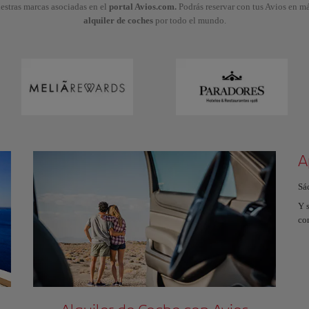
stras marcas asociadas en el
portal Avios.com.
Podrás reservar con tus Avios en m
alquiler de coches
por todo el mundo.
A
Sá
Y s
co