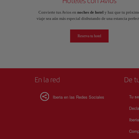
Hoteles con Avios
Convierte tus Avios en
noches de hotel
y haz que tu próxim
viaje sea aún más especial disfrutando de una estancia perfect
Reserva tu hotel
En la red
De tu
Tu se
Iberia en las Redes Sociales
Decla
Iberi
Compr