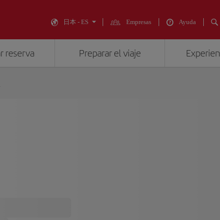
日本 - ES
Empresas
Ayuda
r reserva
Preparar el viaje
Experienc
s