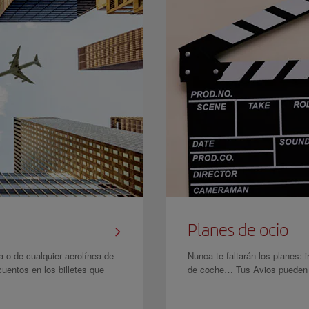
Planes de ocio
a o de cualquier aerolínea de
Nunca te faltarán los planes: i
cuentos en los billetes que
de coche… Tus Avios pueden c