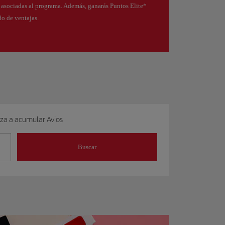
s asociadas al programa. Además, ganarás Puntos Elite*
o de ventajas.
eza a acumular Avios
Buscar