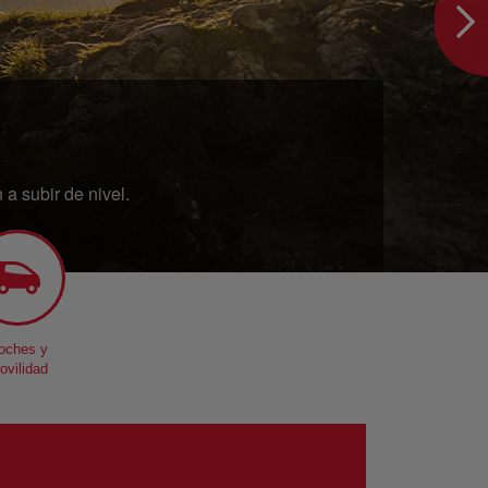
a subir de nivel.
oches y
ovilidad