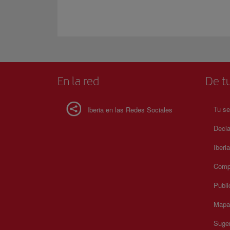
En la red
De tu
Tu se
Iberia en las Redes Sociales
Decla
Iberi
Compr
Publi
Mapa 
Suger