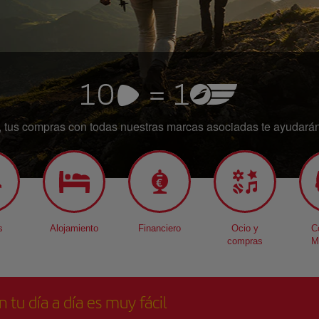
a, tus compras con todas nuestras marcas asociadas te ayudarán 
s
Alojamiento
Financiero
Ocio y
C
compras
M
n tu día a día es muy fácil