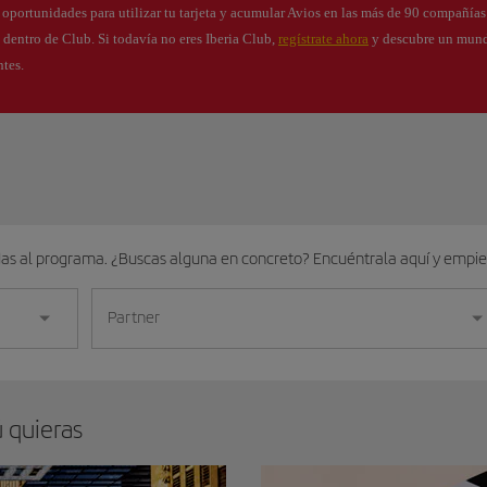
s oportunidades para utilizar tu tarjeta y acumular Avios en las más de 90 compañía
s dentro de Club. Si todavía no eres Iberia Club,
regístrate ahora
y descubre un mund
ntes.
das al programa. ¿Buscas alguna en concreto? Encuéntrala aquí y empi
Partner
ú quieras