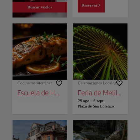
Reservar
Buscar vuelos
Cocina mediterránea
Celebraciones Locales
Escuela de Hostelería de Melilla
Feria de Melilla
29 ago.
-
6 sept.
Plaza de San Lorenzo