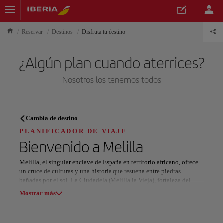
Reservar
Destinos
Disfruta tu destino
¿Algún plan cuando aterrices?
Nosotros los tenemos todos
PLANIFICADOR DE VIAJE
Cambia de destino
Descubre tu próximo destino
PLANIFICADOR DE VIAJE
Bienvenido a
Melilla
Melilla, el singular enclave de España en territorio africano, ofrece
un cruce de culturas y una historia que resuena entre piedras
bañadas por el sol. La Ciudadela (Melilla la Vieja), fortaleza del
Nuestros destinos
siglo XV sobre acantilados mediterráneos, se extiende en cuatro
Mostrar lista
Mostrar más
sectores: tres sobre una península rocosa y uno en el Cerro del Cubo.
Este recinto invita a recorrer fosos y callejuelas, con hitos como el
Baluarte de la Concepción que evocan siglos de importancia
Todas las áreas
Europa
América del Sur
Norteaméri