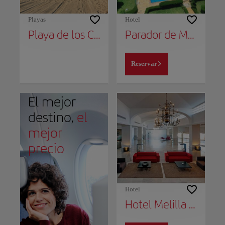
Playas
Hotel
Playa de los Cárabos
Parador de Melilla
Reservar
El mejor
destino,
el
mejor
precio
Hotel
Hotel Melilla Puerto, Affiliated by Meliá