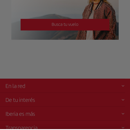
Busca tu vuelo
En la red
De tu interés
Iberia es más
Transparencia