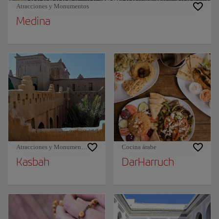
Atracciones y Monumentos
Medina
Atracciones y Monumentos
Cocina árabe
Kasbah
DarHarruch