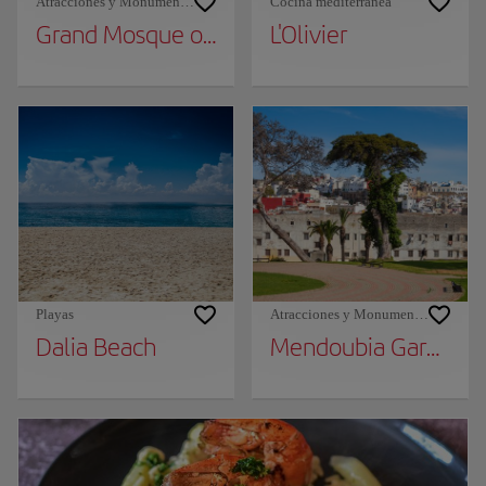
Atracciones y Monumentos
Cocina mediterránea
Grand Mosque of Tangier
L'Olivier
Playas
Atracciones y Monumentos
Dalia Beach
Mendoubia Gardens