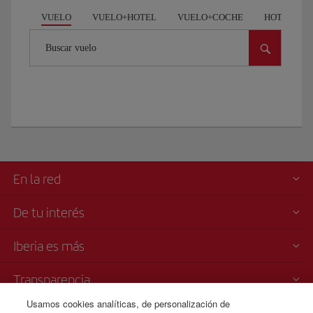
VUELO
VUELO+HOTEL
VUELO+COCHE
HOTEL
Buscar vuelo
En la red
De tu interés
Iberia es más
Transparencia
Usamos cookies analíticas, de personalización de