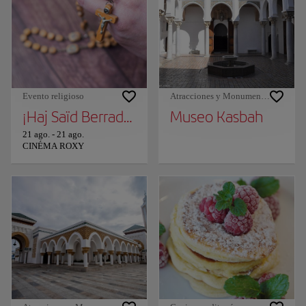
Evento religioso
Atracciones y Monumentos
¡Haj Saïd Berrada en Tánger!
Museo Kasbah
21 ago.
-
21 ago.
CINÉMA ROXY