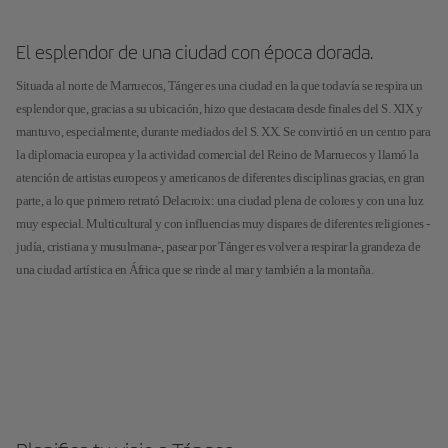
El esplendor de una ciudad con época dorada.
Situada al norte de Marruecos, Tánger es una ciudad en la que todavía se respira un
esplendor que, gracias a su ubicación, hizo que destacara desde finales del S. XIX y
mantuvo, especialmente, durante mediados del S. XX. Se convirtió en un centro para
la diplomacia europea y la actividad comercial del Reino de Marruecos y llamó la
atención de artistas europeos y americanos de diferentes disciplinas gracias, en gran
parte, a lo que primero retrató Delacroix: una ciudad plena de colores y con una luz
muy especial. Multicultural y con influencias muy dispares de diferentes religiones -
judía, cristiana y musulmana-, pasear por Tánger es volver a respirar la grandeza de
una ciudad artística en África que se rinde al mar y también a la montaña.