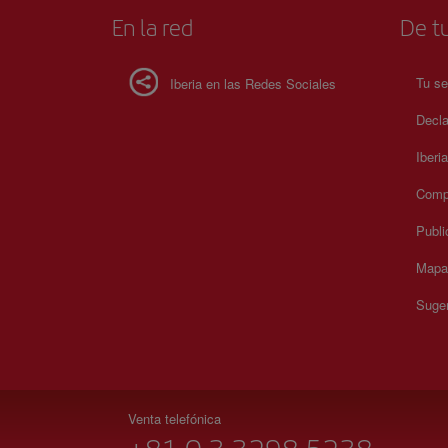
En la red
De tu
Tu se
Iberia en las Redes Sociales
Decla
Iberi
Compr
Publi
Mapa 
Suger
Venta telefónica