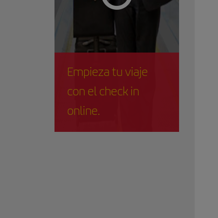
Empieza tu viaje
con el check in
online.