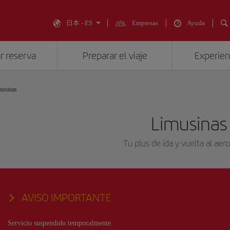
日本 - ES
Empresas
Ayuda
r reserva
Preparar el viaje
Experienc
musinas
Limusinas
Tu plus de ida y vuelta al aer
AVISO IMPORTANTE
Servicio suspendido temporalmente.