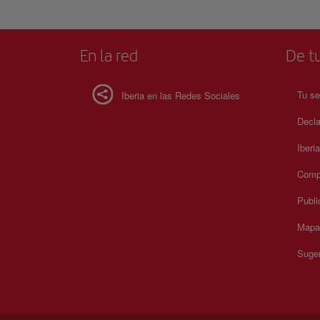
En la red
De tu
Tu se
Iberia en las Redes Sociales
Decla
Iberi
Compr
Publi
Mapa 
Suger