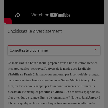
Choisissez le divertissement
ez le programme
Consultez le programme
Ce mois d'
août
à bord d'Iberia, préparez-vous à une sélection riche en
incontournables : retrouvez l'univers de la mode avec
Le diable
s'habille en Prada 2
, laissez-vous emporter par Incontrolable, plongez
dans une aventure haute en couleur avec
Super Mario Galaxy : Le
film
, ou laissez-vous happer par les rebondissements de
l'itinéraire
d'évasion
. Ne manquez pas
Aida et Vuelta
, l'un des titres espagnols les
plus attendus de l'année. Envie de romantisme ? Notre spécial
Amour à
l'écran
a quelque chose pour chaque âme amoureuse, tandis que la