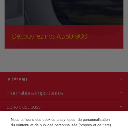
Découvrez nos A350-900
Le réseau
Informations importantes
Iberia c'est aussi
Nous utilisons des cookies analytiques, de personnalisation
Transparence
du contenu et de publicité personnalisée (propres et de tiers)