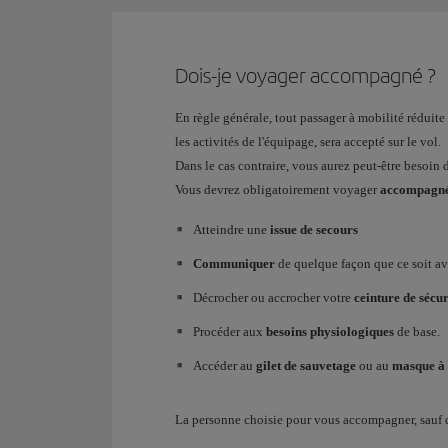
Dois-je voyager accompagné ?
En règle générale, tout passager à mobilité rédui
les activités de l'équipage, sera accepté sur le vol.
Dans le cas contraire, vous aurez peut-être besoin 
Vous devrez obligatoirement voyager
accompagné 
Atteindre une
issue de secours
Communiquer
de quelque façon que ce soit a
Décrocher ou accrocher votre
ceinture de sécur
Procéder aux
besoins physiologiques
de base.
Accéder au
gilet de sauvetage
ou au
masque à
La personne choisie pour vous accompagner, sauf d