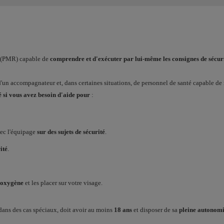
te (PMR) capable de
comprendre et d'exécuter par lui-même les consignes de sécur
d'un accompagnateur et, dans certaines situations, de personnel de santé capable de 
si vous avez besoin d'aide pour
:
vec l'équipage
sur des sujets de sécurité
.
ité
.
 oxygène
et les placer sur votre visage.
ans des cas spéciaux, doit avoir au moins
18 ans
et disposer de sa
pleine autonom