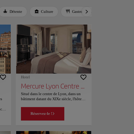
Détente
Culture
Gastronomie
Culture local
Hotel
Mercure Lyon Centre Beaux-Arts
Situé dans le centre de Lyon, dans un
es
bâtiment datant du XIXe siècle, l'hôtel
Mercure se trouve à 8 minutes à pied de
nce
la vieille ville de Lyon et à 5 minutes de
Réservez-le !
rit
marche de la place Bellecour. Il propose
s
des chambres de style Art déco
climatisées avec connexion Wi-Fi
le
gratuite. Les hébergements sont dotés