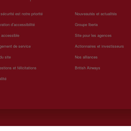
 sécurité est notre priorité
Nouveautés et actualités
ration d’accessibilité
Groupe Iberia
a accessible
Site pour les agences
gement de service
Actionnaires et investisseurs
du site
Nos alliances
stions et félicitations
British Airways
ilité