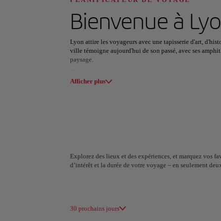
Découvrez votre
Bienvenue à
Ly
Lyon attire les voyageurs avec une tapisserie d'art, d'his
ville témoigne aujourd'hui de son passé, avec ses amphit
paysage.
Toutes les zones
Europe
Amérique du 
Dans la vieille ville, les traboules labyrinthiques murmure
Afficher plus
bourdonne de ferveur artistique, avec ses grandes places e
captivés par les peintures murales vibrantes de Lyon et 
des Lumières, en décembre, transforme la ville en un spec
lumière enchanteurs sur les monuments historiques.
Mais le plus grand attrait de Lyon réside peut-être dans
France". Des bouchons confortables aux marchés animés, 
les voyageurs à savourer les saveurs de ce paradis gastr
Explorez des lieux et des expériences, et marquez vos fav
d’intérêt et la durée de votre voyage – en seulement deu
A Coruña
Alger
Espagne
Algérie
30 prochains jours