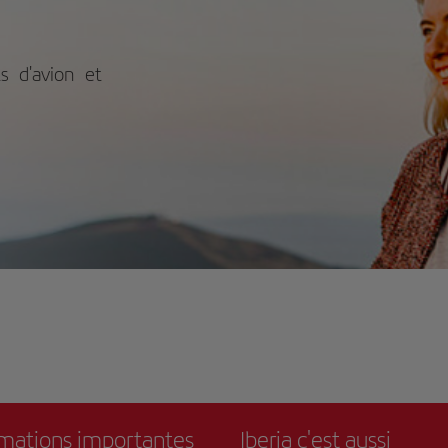
ontées mécaniques, avec des
itudes allant de 1 300 à 3 200 mètres.
domaine dispose d’un système de
aits unifié, facilitant les
s d'avion et
lacements entre les vallées et faisant
chaque journée une nouvelle
nture. Dans ce cadre, il est possible
lterner entre de larges descentes, des
sages techniques, des pentes douces
des panoramas qui changent au gré de
lumière. Les 3 Vallées invite à vivre la
ndeur de l’hiver, à se perdre
ontiers parmi des montagnes qui
oilent un paysage différent à chaque
age, et à profiter d’un domaine
able pensé pour ceux qui trouvent
r plaisir dans l’immensité du ski.
r plus d’informations sur les horaires
es tarifs, veuillez consulter le site
ciel.
rmations importantes
Iberia c'est aussi