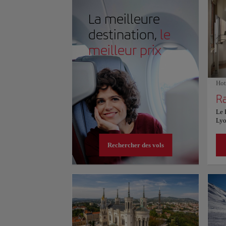
Monde à des plaisirs modernes, ce lieu offre une expé
La meilleure
destination,
le
meilleur prix
Hot
Le 
Lyo
Il 
vue
Rechercher des vols
éta
Il 
con
l'e
pri
moy
Tou
off
Ell
pri