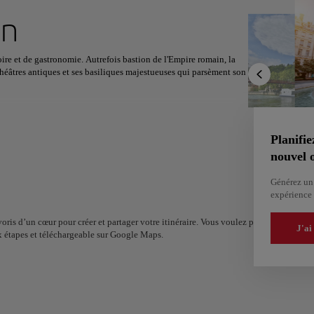
 prochaine destination
on
toire et de gastronomie. Autrefois bastion de l'Empire romain, la
héâtres antiques et ses basiliques majestueuses qui parsèment son
Sud
Amérique du Nord
Afrique
Asie
nt des histoires d'antan, tandis que le quartier de la Presqu'île
t ses spectacles de rue captivants. Les amateurs d'art seront
par son héritage cinématographique, né des frères Lumière. La Fête
Planifie
tacle éblouissant, hypnotisant les visiteurs avec des jeux de
nouvel o
Générez un 
 sa gastronomie, saluée comme la "capitale gastronomique de la
expérience 
chaque bouchée à Lyon est une célébration culinaire, invitant
onomique.
oris d’un cœur pour créer et partager votre itinéraire. Vous voulez plus d’idées ? Ob
J'ai
x étapes et téléchargeable sur Google Maps.
Alm
Alicante
Espa
Espagne