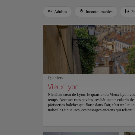
Adultes
Incontournables
Po
Use left and right arrow keys to move between filters. Press
Quartiers
Vieux Lyon
Niché au cœur de Lyon, le quartier du Vieux Lyon vou
temps. Avec ses rues pavées, ses bâtiments colorés de 
pâtisseries fraîches qui flotte dans l’air, c’est un lieu 
traboules sinueuses, ces passages anciens qui relient le
découvrez des trésors cachés à chaque détour. Admire
impressionnante tout en dégustant des spécialités lo
lyonnaise et les quenelles onctueuses. Plongez dans
quartier, ses boutiques charmantes et ses cafés accuei