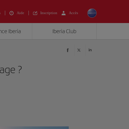
s
Aide
Inscription
Accès
nce Iberia
Iberia Club
sage ?