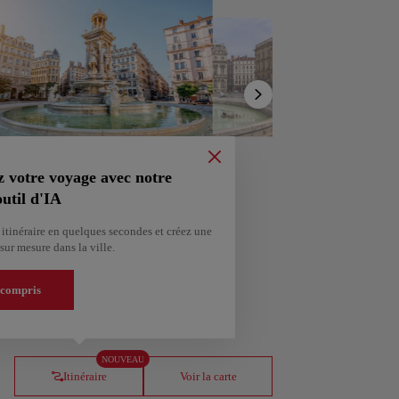
Afficher la
liste
z votre voyage avec notre
util d'IA
itinéraire en quelques secondes et créez une
sur mesure dans la ville.
tenez un itinéraire personnalisé selon vos centres
 compris
ería
Amsterdam
gne
Pays-Bas
NOUVEAU
Itinéraire
Voir la carte