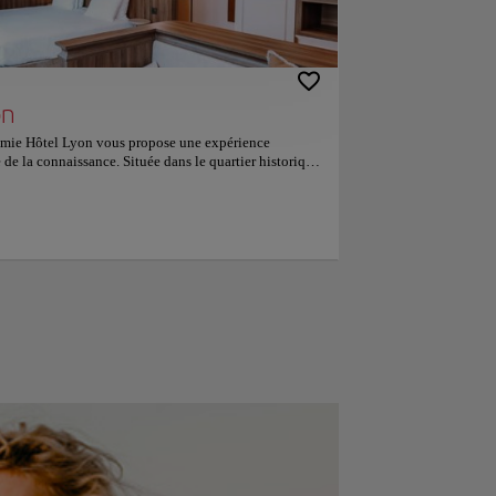
on
émie Hôtel Lyon vous propose une expérience
e de la connaissance. Située dans le quartier historique
 mondial de l'UNESCO, L'Académie bénéficie d'un
accéder directement à toutes les activités
nts, meilleurs restaurants, étapes
iment datant de 1406, cet hôtel de luxe propose 12
ignée inspirée de l’univers des académiciens français
monde. Aménagées avec goût, les chambres et les
nel présentent des plafonds à la française, des
matériaux haut de gamme. Certaines catégories
es rues pavées typiques du Vieux-Lyon ou sur une cour
 possèdent une salle de bains privative. Insonorisés,
matisation, d'une télévision et d'une connexion Wi-Fi
tal est servi chaque matin moyennant des frais
e pour un tourisme plus responsable et met en œuvre
environnement et à réduire les déchets ainsi que la
 apprécient particulièrement l'emplacement de cet
e de 9,6 pour un séjour à deux.