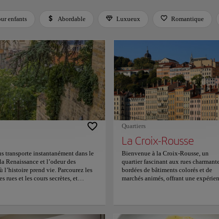
ur enfants
Abordable
Luxueux
Romantique
 Space or Enter to toggle a filter. Press Tab to leave the filter bar.
Quartiers
La Croix-Rousse
s transporte instantanément dans le
Bienvenue à la Croix-Rousse, un
la Renaissance et l’odeur des
quartier fascinant aux rues charmant
où l’histoire prend vie. Parcourez les
bordées de bâtiments colorés et de
s rues et les cours secrètes, et
marchés animés, offrant une expérie
z l’architecture gothique et romane
authentique. Imprégnez-vous de l’esp
cales savoureuses comme la saucisse
créatif du quartier en flânant dans se
 l’atmosphère animée des marchés du
ruelles pavées. Admirez la vue
llants. Alliant le charme de l’Ancien
panoramique spectaculaire sur la vil