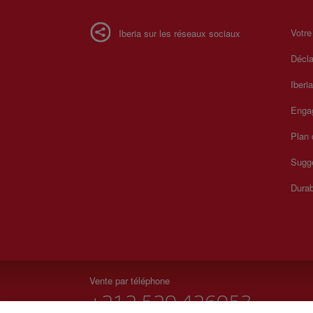
Votre
Iberia sur les réseaux sociaux
Décla
Iberi
Enga
Plan 
Sugge
Durab
Vente par téléphone
+212 520 426053