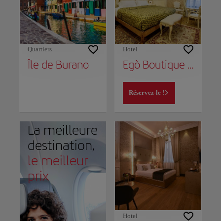
Quartiers
Hotel
Île de Burano
Egò Boutique Hotel The Silk Road
Réservez-le !
La meilleure
destination,
le meilleur
prix
Hotel