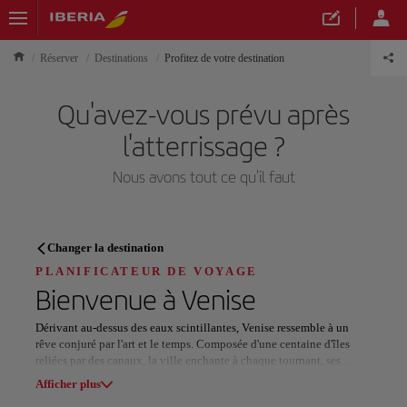
Réserver
Destinations
Profitez de votre destination
Qu'avez-vous prévu après
l'atterrissage ?
Nous avons tout ce qu'il faut
PLANIFICATEUR DE VOYAGE
Changer la destination
Découvrez votre prochaine
PLANIFICATEUR DE VOYAGE
Bienvenue à
Venise
destination
Dérivant au-dessus des eaux scintillantes, Venise ressemble à un
rêve conjuré par l'art et le temps. Composée d'une centaine d'îles
reliées par des canaux, la ville enchante à chaque tournant, ses
palais s'élevant comme des décors d'opéra au-dessus de la lagune
Afficher plus
vitreuse de l'Adriatique.