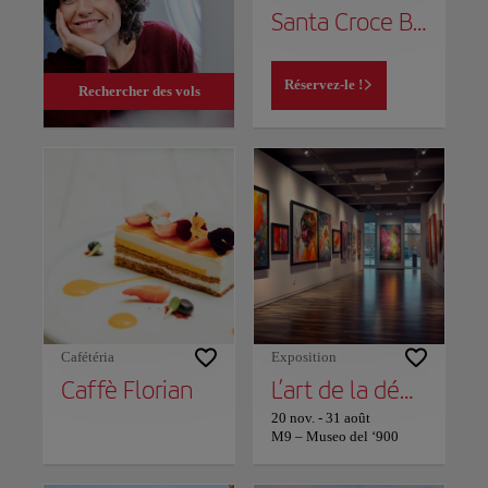
Santa Croce Boutique Hotel
Réservez-le !
Rechercher des vols
Cafétéria
Exposition
Caffè Florian
L’art de la démocratie : M9 consacre une grande exposition à Sandro Pertini
20 nov.
-
31 août
M9 – Museo del ‘900