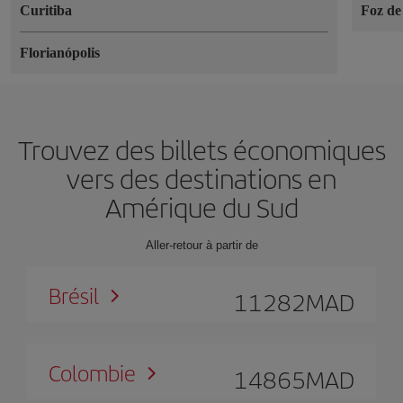
Curitiba
Foz de
Florianópolis
Trouvez des billets économiques
vers des destinations en
Amérique du Sud
Aller-retour à partir de
Brésil
11282
MAD
Colombie
14865
MAD