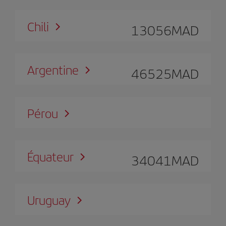
Chili
13056
MAD
Argentine
46525
MAD
Pérou
Équateur
34041
MAD
Uruguay