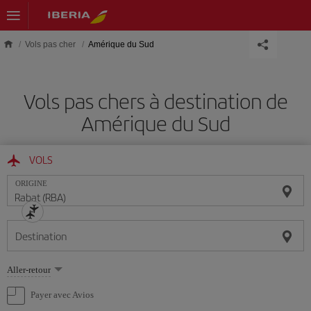
Skip to main content
Vols pas cher
Amérique du Sud
Vols pas chers à destination de
Amérique du Sud
VOLS
ORIGINE
Destination
Sélectionnez
Aller-retour
une
option
Payer avec Avios