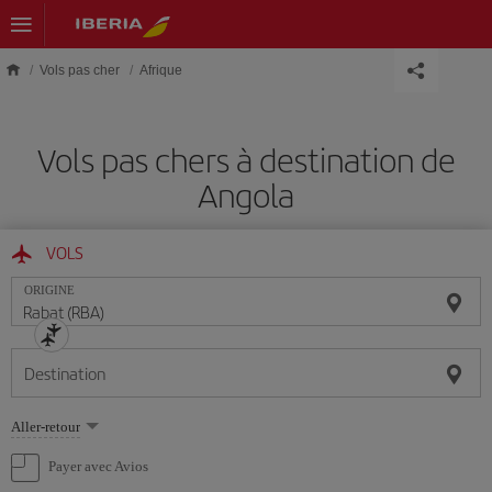
Skip to main content
Vols pas cher
Afrique
Vols pas chers à destination de
Angola
VOLS
ORIGINE
Destination
Sélectionnez
Aller-retour
une
option
Payer avec Avios