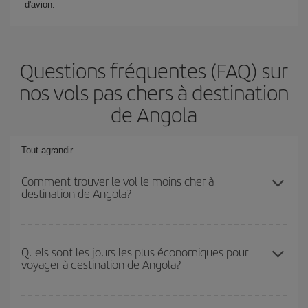
d'avion.
Questions fréquentes (FAQ) sur
nos vols pas chers à destination
de Angola
Tout agrandir
Comment trouver le vol le moins cher à
destination de Angola?
Économisez sur votre billet d'avion et bénéficiez du tarif le plus
bas en évitant les hautes saisons, en achetant à l'avance et en
Quels sont les jours les plus économiques pour
voyager à destination de Angola?
restant flexible sur les dates et les horaires de votre aller-retour. Si
vous n'avez pas d'idée de destination précise pour votre voyage,
jetez un coup œil à nos offres et laissez-vous inspirer : vous
Pour découvrir quels jours bénéficient des tarifs les plus bas, il
trouverez sûrement le vol le plus économique.