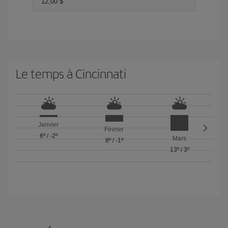
12,00 $
Le temps à Cincinnati
Janvier
Février
6º
/
-2º
Mars
8º
/
-1º
13º
/
3º