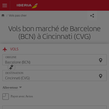
Skip to main content
Vols pas cher
Vols bon marché de Barcelone
(BCN) à Cincinnati (CVG)
VOLS
ORIGINE
DESTINATION
Sélectionnez
Aller-retour
une
option
Payer avec Avios