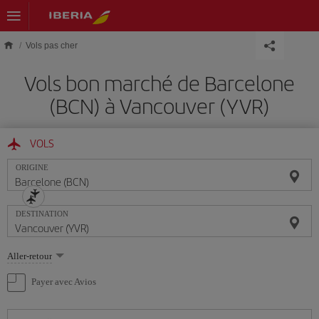
Skip to main content
Vols pas cher
Vols bon marché de Barcelone
(BCN) à Vancouver (YVR)
VOLS
ORIGINE
DESTINATION
Sélectionnez
Aller-retour
une
option
Payer avec Avios