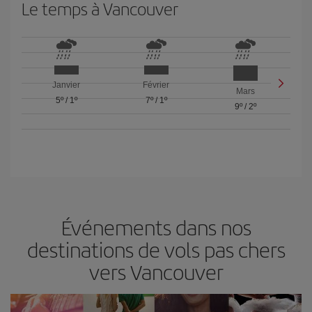
Le temps à Vancouver
Janvier
Février
Mars
5º
/
1º
7º
/
1º
9º
/
2º
Événements dans nos
destinations de vols pas chers
vers Vancouver