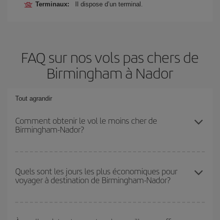
Terminaux:
Il dispose d’un terminal.
FAQ sur nos vols pas chers de
Birmingham à Nador
Tout agrandir
Comment obtenir le vol le moins cher de
Birmingham-Nador?
Économisez sur votre billet d'avion de Birmingham-Nador-dest et
bénéficiez du tarif le plus bas en évitant les hautes saisons, en
Quels sont les jours les plus économiques pour
voyager à destination de Birmingham-Nador?
achetant à l'avance et en restant flexible sur les dates et les
horaires de votre aller-retour.
Pour découvrir quels jours bénéficient des tarifs les plus bas, il
vous suffit de lancer une recherche dans notre
moteur de