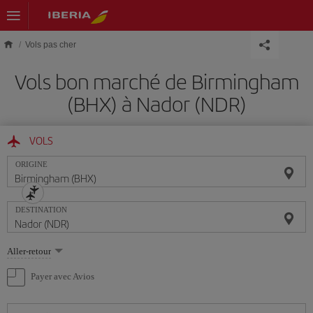
Skip to main content
Vols pas cher
Vols bon marché de Birmingham
(BHX) à Nador (NDR)
VOLS
ORIGINE
DESTINATION
Sélectionnez
Aller-retour
une
option
Payer avec Avios