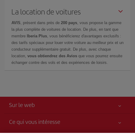
La location de voitures
AVIS
, présent dans près de
200 pays
, vous propose la gamme
la plus complète de voitures de location. De plus, en tant que
membre
Iberia Plus
, vous bénéficierez d'avantages exclusifs :
des tarifs spéciaux pour louer votre voiture au meilleur prix et un
conducteur supplémentaire gratuit. De plus, avec chaque
location,
vous obtiendrez des Avios
que vous pourrez ensuite
échanger contre des vols et des expériences de loisirs.
Sur le web
Ce qui vous intéresse
Votre sécurité est notre priorité