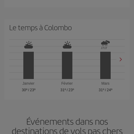
Le temps à Colombo
Janvier
Février
Mars
30º
/
23º
31º
/
23º
31º
/
24º
Événements dans nos
destinations de vols pas chers