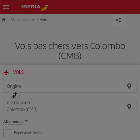
Skip to main content
Vols pas cher
Asie
Vols pas chers vers Colombo
(CMB)
VOLS
Origine
DESTINATION
Sélectionnez
Aller-retour
une
option
Payer avec Avios