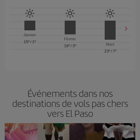
Janvier
Février
15º
/
1º
Mars
18º
/
3º
23º
/
7º
Événements dans nos
destinations de vols pas chers
vers El Paso