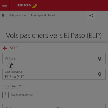
Skip to main content
Vols pas cher
Amérique du Nord
Vols pas chers vers El Paso (ELP)
VOLS
Origine
DESTINATION
Sélectionnez
Aller-retour
une
option
Payer avec Avios