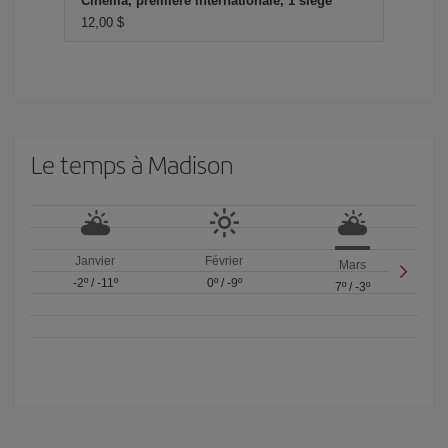
Cinéma, première internationale, 1 siège
12,00 $
Le temps à Madison
Janvier
Février
Mars
-2º
/
-11º
0º
/
-9º
7º
/
-3º