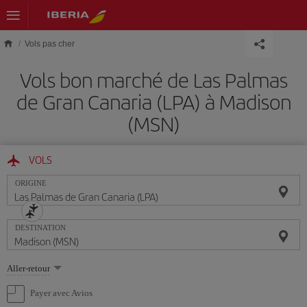
Skip to main content
Vols pas cher
Vols bon marché de Las Palmas
de Gran Canaria (LPA) à Madison
(MSN)
VOLS
ORIGINE
DESTINATION
Sélectionnez
Aller-retour
une
option
Payer avec Avios