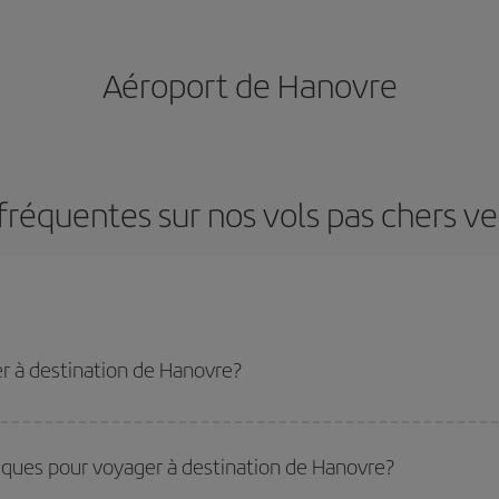
Aéroport de Hanovre
fréquentes sur nos vols pas chers v
r à destination de Hanovre?
u tarif le plus bas en évitant les hautes saisons, en achetant à l'avance et en 
stination précise pour votre voyage, jetez un coup œil à nos offres et laissez-
miques pour voyager à destination de Hanovre?