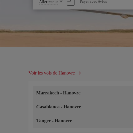
Sélectionnez
Payer avec Avios
Aller-retour
une
option
Voir les vols de Hanovre
Marrakech
-
Hanovre
Casablanca
-
Hanovre
Tanger
-
Hanovre