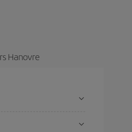
ers Hanovre
restant flexible sur les dates et les horaires de
vous inspirer : vous trouverez sûrement le vol le