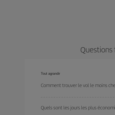
Questions 
Tout agrandir
Comment trouver le vol le moins che
Économisez sur votre billet d'avion et bénéficiez d
votre aller-retour. Si vous n'avez pas d'idée de de
Quels sont les jours les plus écono
plus économique.