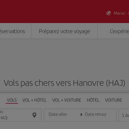
Maroc -
éservations
Préparez votre voyage
L’expéri
Vols pas chers vers Hanovre (HAJ)
VOLS
VOL + HÔTEL
VOL + VOITURE
HÔTEL
VOITURE
ON
Date aller
Date retour
1
A
Entrez la date au format jour/mois/année
Entrez la date au format jou