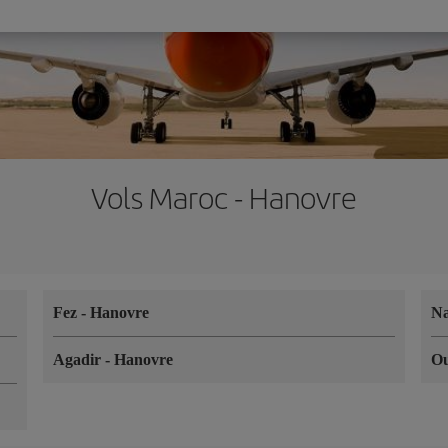
Vols Maroc - Hanovre
Fez
-
Hanovre
N
Agadir
-
Hanovre
O