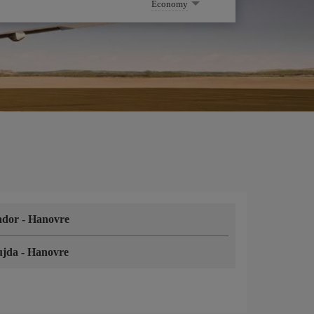
Economy
ador
-
Hanovre
ujda
-
Hanovre