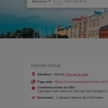
Sélectionnez
Payer avec Avios
Aller-retour
une
option
Helsinki-Vantaa
Situation:
Helsinki
Voir sur la carte
https://www.aeropuertoinfo.com/a
Page web:
Comment arriver en ville:
L’aéroport est relié à la ville par les transport
Terminaux:
L’aéroport dispose de 2 terminaux.