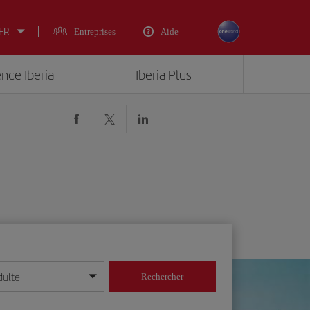
 FR
Entreprises
Aide
ence Iberia
Iberia Plus
dulte
Rechercher
r/mois/année