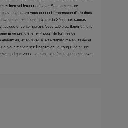
née et incroyablement créative. Son architecture
ond avec la nature vous donnent l'impression d'être dans
le blanche surplombant la place du Sénat aux saunas
e classique et contemporain. Vous adorerez flâner dans le
iemi ou prendre le ferry pour l'île fortifiée de
 endormies, et en hiver, elle se transforme en un décor
 si vous recherchez l'inspiration, la tranquillité et une
e n'attend que vous... et c'est plus facile que jamais avec