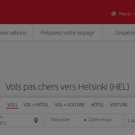
Maroc -
éservations
Préparez votre voyage
L’expéri
Vols pas chers vers Helsinki (HEL)
VOLS
VOL + HÔTEL
VOL + VOITURE
HÔTEL
VOITURE
ON
Date aller
Date retour
1
A
Entrez la date au format jour/mois/année
Entrez la date au format jou