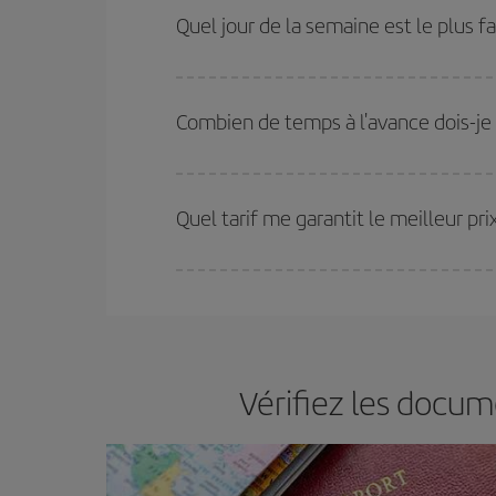
et des vacances scolaires sont en haute saison.
Quel jour de la semaine est le plus fa
pourrez bénéficier des meilleurs prix.
Vous pouvez trouver des vols économiques tous le
vous réservez vos billets, plus vous bénéficiez de
Combien de temps à l'avance dois-je r
choisir le prix le plus économique.
Plus vous réservez tôt
, plus vous trouverez de m
plus économiques (touristiques). Par conséquent,
Quel tarif me garantit le meilleur pr
Iberia propose plusieurs tarifs, afin de vous garant
Vérifiez les docum